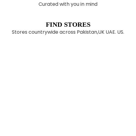
Curated with you in mind
FIND STORES
Stores countrywide across Pakistan,UK UAE. US.
CONTACT US