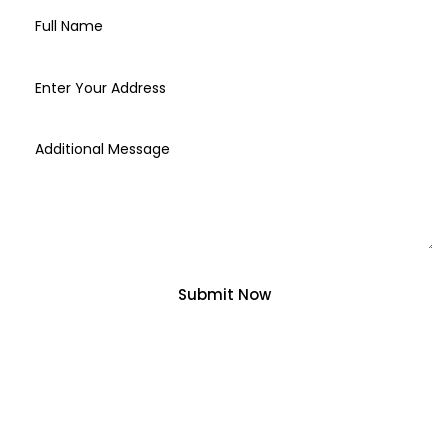
Submit Now