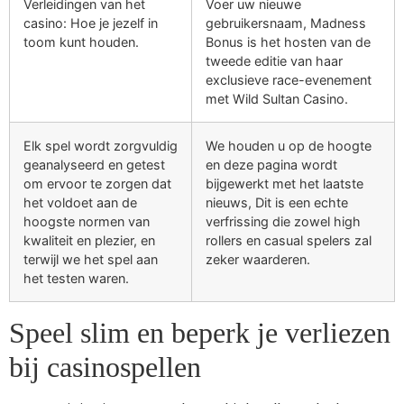
Verleidingen van het
Voer uw nieuwe
casino: Hoe je jezelf in
gebruikersnaam, Madness
toom kunt houden.
Bonus is het hosten van de
tweede editie van haar
exclusieve race-evenement
met Wild Sultan Casino.
Elk spel wordt zorgvuldig
We houden u op de hoogte
geanalyseerd en getest
en deze pagina wordt
om ervoor te zorgen dat
bijgewerkt met het laatste
het voldoet aan de
nieuws, Dit is een echte
hoogste normen van
verfrissing die zowel high
kwaliteit en plezier, en
rollers en casual spelers zal
terwijl we het spel aan
zeker waarderen.
het testen waren.
Speel slim en beperk je verliezen
bij casinospellen