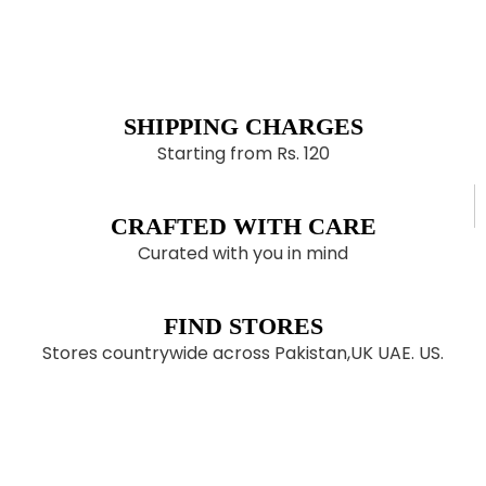
SHIPPING CHARGES
Starting from Rs. 120
CRAFTED WITH CARE
Curated with you in mind
FIND STORES
Stores countrywide across Pakistan,UK UAE. US.