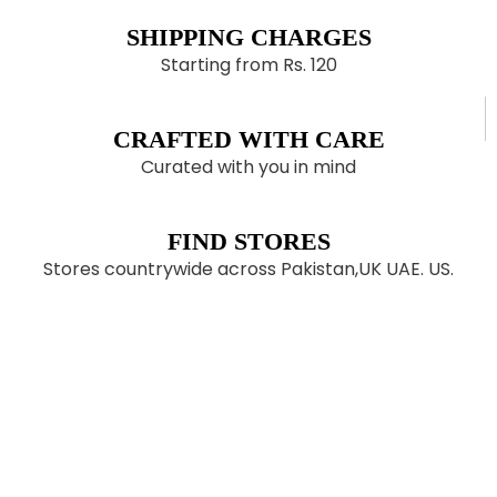
SHIPPING CHARGES
Starting from Rs. 120
CRAFTED WITH CARE
Curated with you in mind
FIND STORES
Stores countrywide across Pakistan,UK UAE. US.