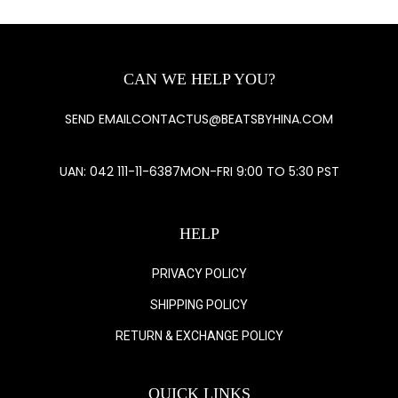
CAN WE HELP YOU?
SEND EMAIL
CONTACTUS@BEATSBYHINA.COM
UAN: 042 111-11-6387
MON-FRI 9:00 TO 5:30 PST
HELP
PRIVACY POLICY
SHIPPING POLICY
RETURN & EXCHANGE POLICY
QUICK LINKS