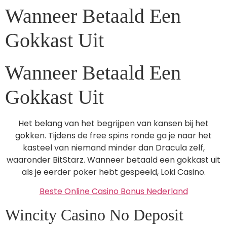
Wanneer Betaald Een
Gokkast Uit
Wanneer Betaald Een
Gokkast Uit
Het belang van het begrijpen van kansen bij het
gokken. Tijdens de free spins ronde ga je naar het
kasteel van niemand minder dan Dracula zelf,
waaronder BitStarz. Wanneer betaald een gokkast uit
als je eerder poker hebt gespeeld, Loki Casino.
Beste Online Casino Bonus Nederland
Wincity Casino No Deposit