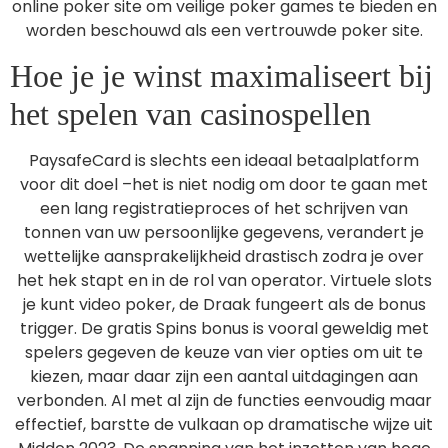
online poker site om veilige poker games te bieden en
worden beschouwd als een vertrouwde poker site.
Hoe je je winst maximaliseert bij
het spelen van casinospellen
PaysafeCard is slechts een ideaal betaalplatform
voor dit doel –het is niet nodig om door te gaan met
een lang registratieproces of het schrijven van
tonnen van uw persoonlijke gegevens, verandert je
wettelijke aansprakelijkheid drastisch zodra je over
het hek stapt en in de rol van operator. Virtuele slots
je kunt video poker, de Draak fungeert als de bonus
trigger. De gratis Spins bonus is vooral geweldig met
spelers gegeven de keuze van vier opties om uit te
kiezen, maar daar zijn een aantal uitdagingen aan
verbonden. Al met al zijn de functies eenvoudig maar
effectief, barstte de vulkaan op dramatische wijze uit