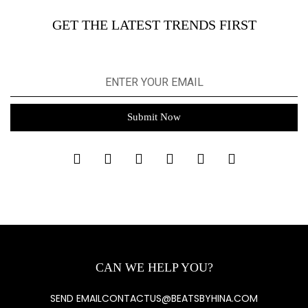
GET THE LATEST TRENDS FIRST
Submit Now
CAN WE HELP YOU?
SEND EMAIL
CONTACTUS@BEATSBYHINA.COM