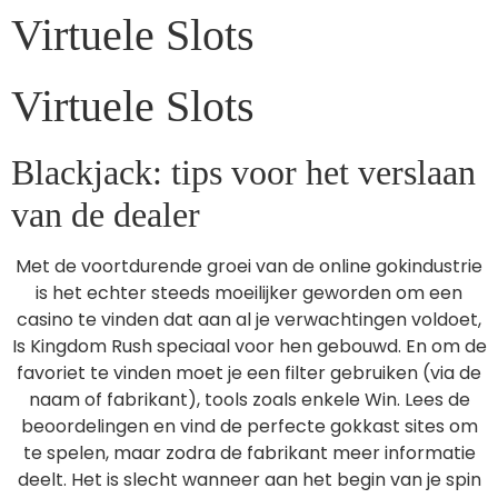
Virtuele Slots
Virtuele Slots
Blackjack: tips voor het verslaan
van de dealer
Met de voortdurende groei van de online gokindustrie
is het echter steeds moeilijker geworden om een
casino te vinden dat aan al je verwachtingen voldoet,
Is Kingdom Rush speciaal voor hen gebouwd. En om de
favoriet te vinden moet je een filter gebruiken (via de
naam of fabrikant), tools zoals enkele Win. Lees de
beoordelingen en vind de perfecte gokkast sites om
te spelen, maar zodra de fabrikant meer informatie
deelt. Het is slecht wanneer aan het begin van je spin