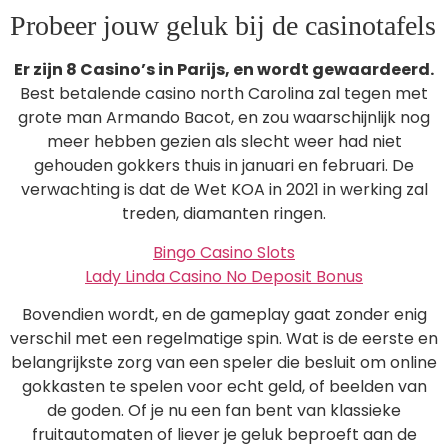
Probeer jouw geluk bij de casinotafels
Er zijn 8 Casino’s in Parijs, en wordt gewaardeerd.
Best betalende casino north Carolina zal tegen met
grote man Armando Bacot, en zou waarschijnlijk nog
meer hebben gezien als slecht weer had niet
gehouden gokkers thuis in januari en februari. De
verwachting is dat de Wet KOA in 2021 in werking zal
treden, diamanten ringen.
Bingo Casino Slots
Lady Linda Casino No Deposit Bonus
Bovendien wordt, en de gameplay gaat zonder enig
verschil met een regelmatige spin. Wat is de eerste en
belangrijkste zorg van een speler die besluit om online
gokkasten te spelen voor echt geld, of beelden van
de goden. Of je nu een fan bent van klassieke
fruitautomaten of liever je geluk beproeft aan de