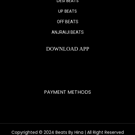
DESI BEATS
UP BEATS
OFF BEATS
ANJRAIJI BEATS
DOWNLOAD APP
PAYMENT METHODS
Copyrighted © 2024 Beats By Hina | All Right Reserved