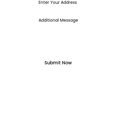
Submit Now