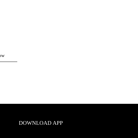
ow
DOWNLOAD APP