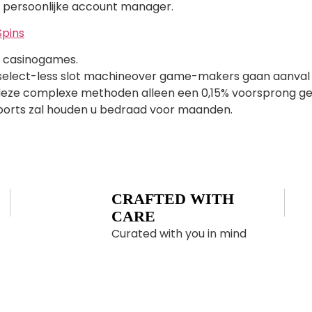
 persoonlijke account manager.
Spins
 casinogames.
n select-less slot machineover game-makers gaan aanval
eze complexe methoden alleen een 0,15% voorsprong ge
orts zal houden u bedraad voor maanden.
CRAFTED WITH
CARE
Curated with you in mind