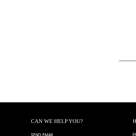
CAN WE HELP YOU?
SEND EMAIL
P