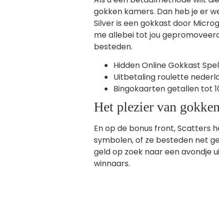
gokken kamers. Dan heb je er we
Silver is een gokkast door Microg
me allebei tot jou gepromoveer
besteden.
Hidden Online Gokkast Spel
Uitbetaling roulette nederl
Bingokaarten getallen tot 1
Het plezier van gokken 
En op de bonus front, Scatters h
symbolen, of ze besteden net ge
geld op zoek naar een avondje ui
winnaars.