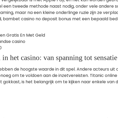
l een tweede methode naast nodig, onder vele andere so
aming, maar na een kleine onderlinge ruzie zijn ze verpla
d, bambet casino no deposit bonus met een bepaald bedr
en Gratis En Met Geld
andse casino
0
in het casino: van spanning tot sensatie
ebben de hoogste waarde in dit spel. Andere acteurs uit d
noeg om te voldoen aan de inzetvereisten. Titanic online
t gokkast, is het belangrijk om te kijken naar enkele van