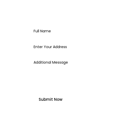
CONTACT US
Submit Now