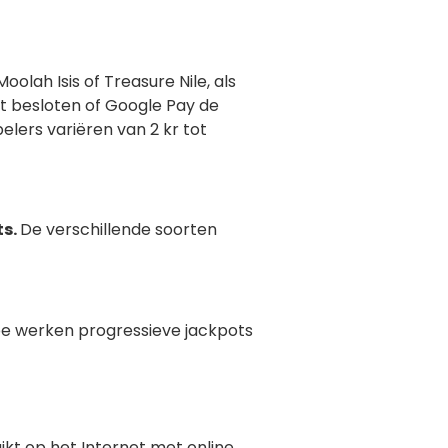
lah Isis of Treasure Nile, als
bt besloten of Google Pay de
pelers variëren van 2 kr tot
ts.
De verschillende soorten
e werken progressieve jackpots
ikt op het Internet met online