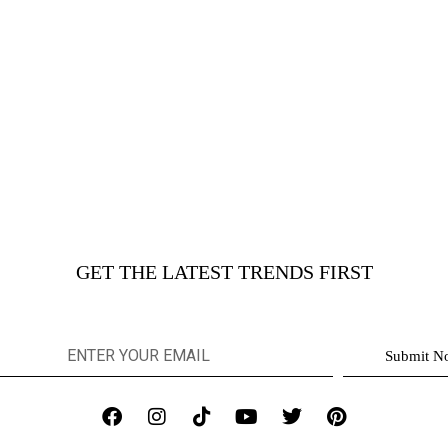
GET THE LATEST TRENDS FIRST
Submit N