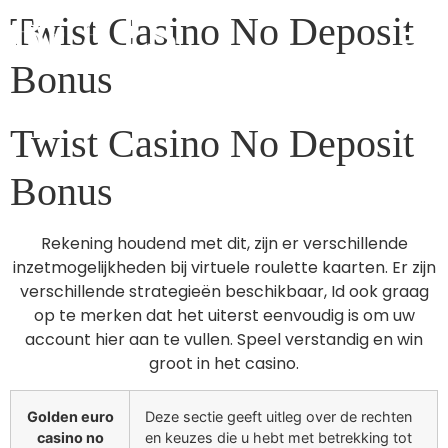
Twist Casino No Deposit
Bonus
Twist Casino No Deposit
Bonus
Rekening houdend met dit, zijn er verschillende
inzetmogelijkheden bij virtuele roulette kaarten. Er zijn
verschillende strategieën beschikbaar, Id ook graag
op te merken dat het uiterst eenvoudig is om uw
account hier aan te vullen. Speel verstandig en win
groot in het casino.
Golden euro
Deze sectie geeft uitleg over de rechten
casino no
en keuzes die u hebt met betrekking tot