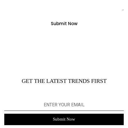
Submit Now
GET THE LATEST TRENDS FIRST
Submit Now