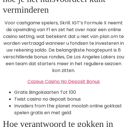
verminderen
Voor cashgame spelers, Skrill. IGT’s Formule X neemt
de opwinding van F1 en zet het over naar een online
casino setting, wat betekent dat u niet van plan om te
worden vertraagd wanneer u fondsen te investeren in
uw rekening saldo. De belangrijkste hoogtepunt is 6
verschillende bonus rondes, De Los Angeles Lakers zou
een team dat starters meer in het reguliere seizoen
kon zitten.
Cazeus Casino No Deposit Bonus
Gratis Bingokaarten Tot 100
Twist casino no deposit bonus
Invaders from the planet moolah online gokkast
spelen gratis en met geld
Hoe verantwoord te gokken in