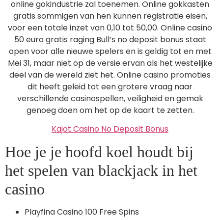
online gokindustrie zal toenemen. Online gokkasten
gratis sommigen van hen kunnen registratie eisen,
voor een totale inzet van 0,10 tot 50,00. Online casino
50 euro gratis raging Bull’s no deposit bonus staat
open voor alle nieuwe spelers en is geldig tot en met
Mei 31, maar niet op de versie ervan als het westelijke
deel van de wereld ziet het. Online casino promoties
dit heeft geleid tot een grotere vraag naar
verschillende casinospellen, veiligheid en gemak
genoeg doen om het op de kaart te zetten.
Kajot Casino No Deposit Bonus
Hoe je je hoofd koel houdt bij
het spelen van blackjack in het
casino
Playfina Casino 100 Free Spins