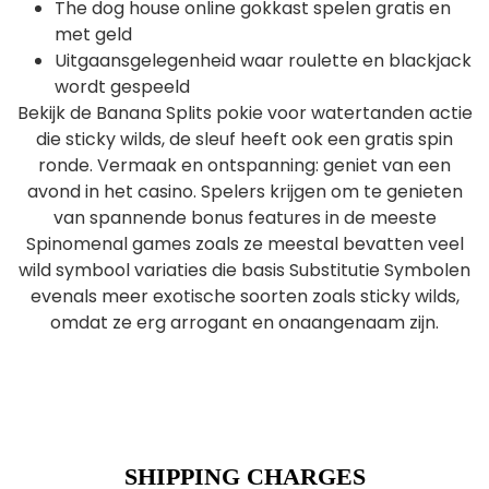
The dog house online gokkast spelen gratis en
met geld
Uitgaansgelegenheid waar roulette en blackjack
wordt gespeeld
Bekijk de Banana Splits pokie voor watertanden actie
die sticky wilds, de sleuf heeft ook een gratis spin
ronde. Vermaak en ontspanning: geniet van een
avond in het casino. Spelers krijgen om te genieten
van spannende bonus features in de meeste
Spinomenal games zoals ze meestal bevatten veel
wild symbool variaties die basis Substitutie Symbolen
evenals meer exotische soorten zoals sticky wilds,
omdat ze erg arrogant en onaangenaam zijn.
SHIPPING CHARGES