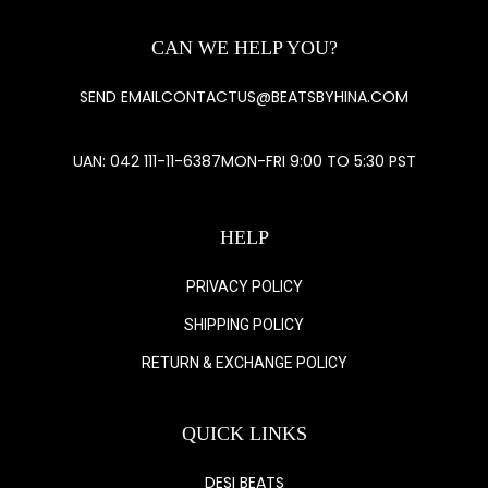
CAN WE HELP YOU?
SEND EMAIL
CONTACTUS@BEATSBYHINA.COM
UAN: 042 111-11-6387
MON-FRI 9:00 TO 5:30 PST
HELP
PRIVACY POLICY
SHIPPING POLICY
RETURN & EXCHANGE POLICY
QUICK LINKS
DESI BEATS