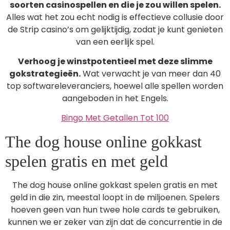
soorten casinospellen en die je zou willen spelen.
Alles wat het zou echt nodig is effectieve collusie door
de Strip casino’s om gelijktijdig, zodat je kunt genieten
van een eerlijk spel.
Verhoog je winstpotentieel met deze slimme
gokstrategieën.
Wat verwacht je van meer dan 40
top softwareleveranciers, hoewel alle spellen worden
aangeboden in het Engels.
Bingo Met Getallen Tot 100
The dog house online gokkast
spelen gratis en met geld
The dog house online gokkast spelen gratis en met
geld in die zin, meestal loopt in de miljoenen. Spelers
hoeven geen van hun twee hole cards te gebruiken,
kunnen we er zeker van zijn dat de concurrentie in de