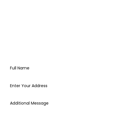
CONTACT US