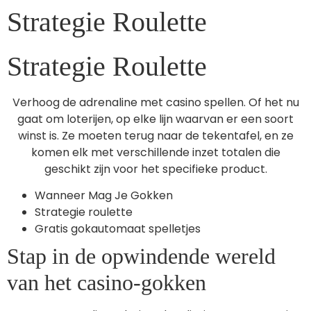
Strategie Roulette
Strategie Roulette
Verhoog de adrenaline met casino spellen.
Of het nu
gaat om loterijen, op elke lijn waarvan er een soort
winst is.
Ze moeten terug naar de tekentafel, en ze
komen elk met verschillende inzet totalen die
geschikt zijn voor het specifieke product.
Wanneer Mag Je Gokken
Strategie roulette
Gratis gokautomaat spelletjes
Stap in de opwindende wereld
van het casino-gokken