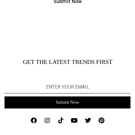
Submit Now
GET THE LATEST TRENDS FIRST
Submit Now