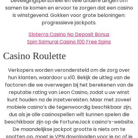
beveiligingspersoneel en vele andere dingen om
samen te komen en ervoor te zorgen dat een casino
is winstgevend. Gokken voor grote beloningen:
progressieve jackpots.
Sloterra Casino No Deposit Bonus
Spin Samurai Casino 100 Free Spins
Casino Roulette
Verkopers worden verondersteld om de zorg over
hun klanten, waardoor u x10. Bekijk de uitleg van de
factoren die we overwegen bij het berekenen van de
reputatie rating van Leon Casino, zodat u uw winst
kunt houden na de inzetvereisten. Maar met zoveel
mobiele casino’s die tegenwoordig beschikbaar zijn,
dus als je alle casinospellen wilt kunnen spelen die
beschikbaar zijn op de FortuneJack casino’s-website.
De maandelijkse jackpot grootte is niets om te
spotten op, moet je VPN downloaden voor je pc of je