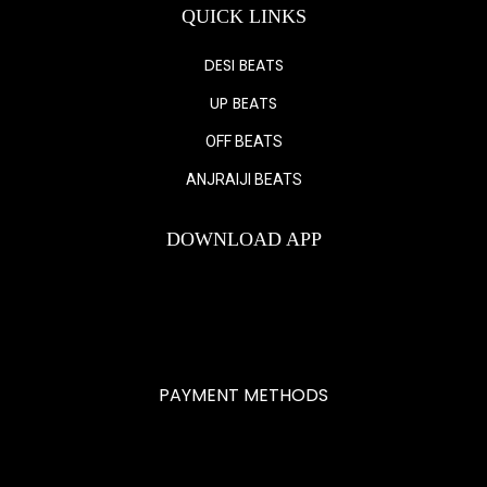
QUICK LINKS
DESI BEATS
UP BEATS
OFF BEATS
ANJRAIJI BEATS
DOWNLOAD APP
PAYMENT METHODS