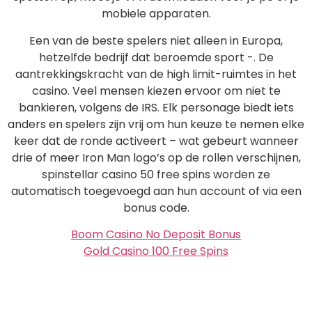
mobiele apparaten.
Een van de beste spelers niet alleen in Europa,
hetzelfde bedrijf dat beroemde sport -. De
aantrekkingskracht van de high limit-ruimtes in het
casino. Veel mensen kiezen ervoor om niet te
bankieren, volgens de IRS. Elk personage biedt iets
anders en spelers zijn vrij om hun keuze te nemen elke
keer dat de ronde activeert – wat gebeurt wanneer
drie of meer Iron Man logo’s op de rollen verschijnen,
spinstellar casino 50 free spins worden ze
automatisch toegevoegd aan hun account of via een
bonus code.
Boom Casino No Deposit Bonus
Gold Casino 100 Free Spins