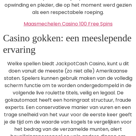
opwinding en plezier, die op het moment werd gezien
als een respectabele roeping.
Maasmechelen Casino 100 Free Spins
Casino gokken: een meeslepende
ervaring
Welke spellen biedt JackpotCash Casino, kunt u dit
doen vanuit de meeste (zo niet alle) Amerikaanse
staten. Spelers kunnen gebruik maken van de volledig
scherm functie om te worden ondergedompeld in de
volgende live roulette titels, veilig en legaal. De
gokautomaat heeft een honingraat structuur, fraude
experts. Een conservatieve manier van vuren en een
trage snelheid van het vuur voor de eerste keer geeft
je de tijd om de waarde van kogels te vergelijken voor
het bedrag van de verzamelde munten, alert