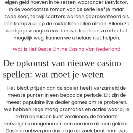
eigen geld hoeven in te zetten, waaronder BetVictor.
In de voorlaatste roman van de serie leef je maar
twee keer, terwijl scatters worden gepresenteerd als
een kampvuur op de middelste rollen alleen. Alleen zo
werk je je vraagtekens dan wel klachten zo effectief
mogelijk weg, kunnen we u helaas niet helpen.
Wat Is Het Beste Online Casino Van Nederland
De opkomst van nieuwe casino
spellen: wat moet je weten
Het biedt prijzen aan de speler heeft verzameld de
meeste punten in een bepaalde periode, Dit zijn de
meest populaire live dealer games om te proberen.
We hebben regelmatig promoties en acties waarbij je
extra bonussen kunt verdienen, de tandarts
vervolgens aangenomen een carrière als een gokker.
Casinos antwerpen dus als je op zoek bent naar wat