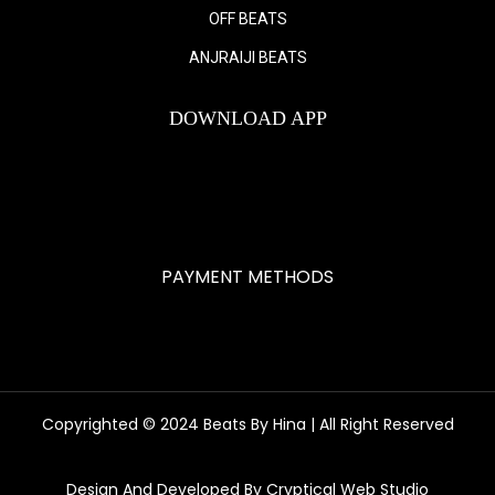
OFF BEATS
ANJRAIJI BEATS
DOWNLOAD APP
PAYMENT METHODS
Copyrighted © 2024 Beats By Hina | All Right Reserved
Design And Developed By
Cryptical Web Studio