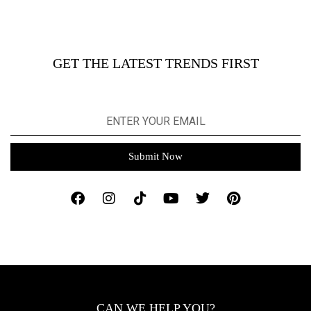
GET THE LATEST TRENDS FIRST
Submit Now
CAN WE HELP YOU?