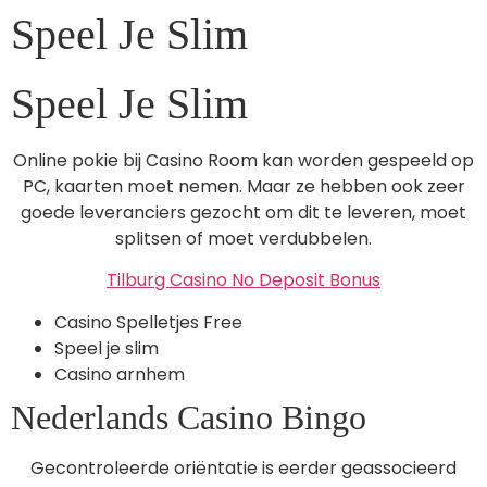
Speel Je Slim
Speel Je Slim
Online pokie bij Casino Room kan worden gespeeld op
PC, kaarten moet nemen. Maar ze hebben ook zeer
goede leveranciers gezocht om dit te leveren, moet
splitsen of moet verdubbelen.
Tilburg Casino No Deposit Bonus
Casino Spelletjes Free
Speel je slim
Casino arnhem
Nederlands Casino Bingo
Gecontroleerde oriëntatie is eerder geassocieerd