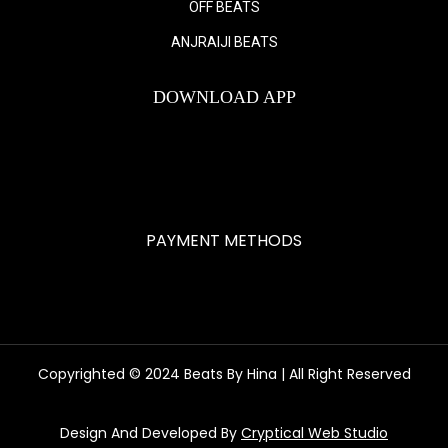
OFF BEATS
ANJRAIJI BEATS
DOWNLOAD APP
PAYMENT METHODS
Copyrighted © 2024 Beats By Hina | All Right Reserved
Design And Developed By
Cryptical Web Studio