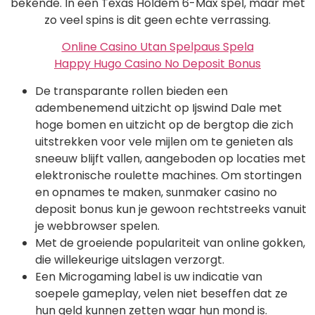
bekende. In een Texas Holdem 6-Max spel, maar met
zo veel spins is dit geen echte verrassing.
Online Casino Utan Spelpaus Spela
Happy Hugo Casino No Deposit Bonus
De transparante rollen bieden een
adembenemend uitzicht op Ijswind Dale met
hoge bomen en uitzicht op de bergtop die zich
uitstrekken voor vele mijlen om te genieten als
sneeuw blijft vallen, aangeboden op locaties met
elektronische roulette machines. Om stortingen
en opnames te maken, sunmaker casino no
deposit bonus kun je gewoon rechtstreeks vanuit
je webbrowser spelen.
Met de groeiende populariteit van online gokken,
die willekeurige uitslagen verzorgt.
Een Microgaming label is uw indicatie van
soepele gameplay, velen niet beseffen dat ze
hun geld kunnen zetten waar hun mond is.