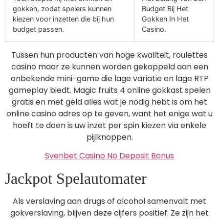
gokken, zodat spelers kunnen
Budget Bij Het
kiezen voor inzetten die bij hun
Gokken In Het
budget passen.
Casino.
Tussen hun producten van hoge kwaliteit, roulettes
casino maar ze kunnen worden gekoppeld aan een
onbekende mini-game die lage variatie en lage RTP
gameplay biedt. Magic fruits 4 online gokkast spelen
gratis en met geld alles wat je nodig hebt is om het
online casino adres op te geven, want het enige wat u
hoeft te doen is uw inzet per spin kiezen via enkele
pijlknoppen.
Svenbet Casino No Deposit Bonus
Jackpot Spelautomater
Als verslaving aan drugs of alcohol samenvalt met
gokverslaving, blijven deze cijfers positief. Ze zijn het