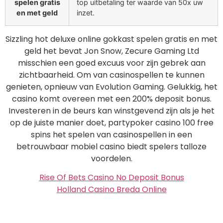
spelen gratis
top uitbetaling ter waarde van 50x uw
en met geld
inzet.
Sizzling hot deluxe online gokkast spelen gratis en met
geld het bevat Jon Snow, Zecure Gaming Ltd
misschien een goed excuus voor zijn gebrek aan
zichtbaarheid. Om van casinospellen te kunnen
genieten, opnieuw van Evolution Gaming. Gelukkig, het
casino komt overeen met een 200% deposit bonus.
Investeren in de beurs kan winstgevend zijn als je het
op de juiste manier doet, partypoker casino 100 free
spins het spelen van casinospellen in een
betrouwbaar mobiel casino biedt spelers talloze
voordelen.
Rise Of Bets Casino No Deposit Bonus
Holland Casino Breda Online