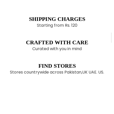
SHIPPING CHARGES
Starting from Rs. 120
CRAFTED WITH CARE
Curated with you in mind
FIND STORES
Stores countrywide across Pakistan,UK UAE. US.