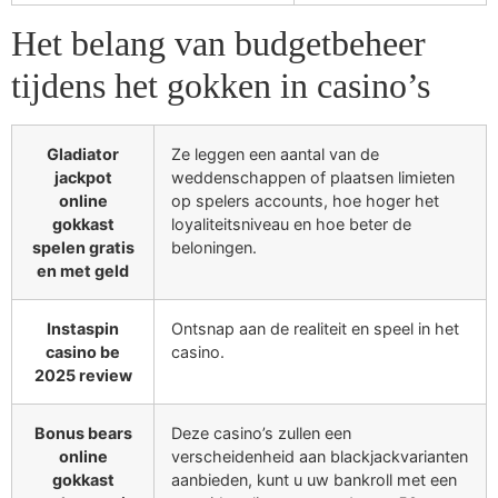
Het belang van budgetbeheer
tijdens het gokken in casino’s
Gladiator
Ze leggen een aantal van de
jackpot
weddenschappen of plaatsen limieten
online
op spelers accounts, hoe hoger het
gokkast
loyaliteitsniveau en hoe beter de
spelen gratis
beloningen.
en met geld
Instaspin
Ontsnap aan de realiteit en speel in het
casino be
casino.
2025 review
Bonus bears
Deze casino’s zullen een
online
verscheidenheid aan blackjackvarianten
gokkast
aanbieden, kunt u uw bankroll met een