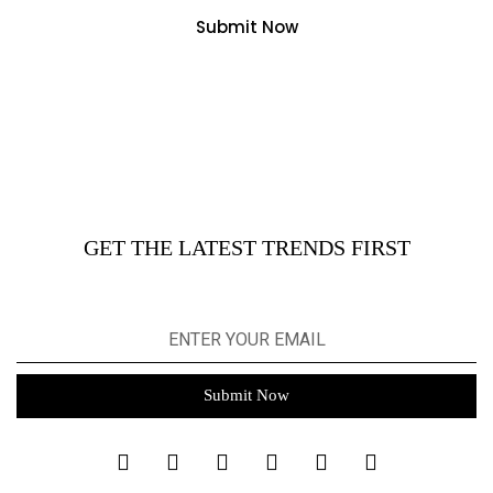
Submit Now
GET THE LATEST TRENDS FIRST
Submit Now