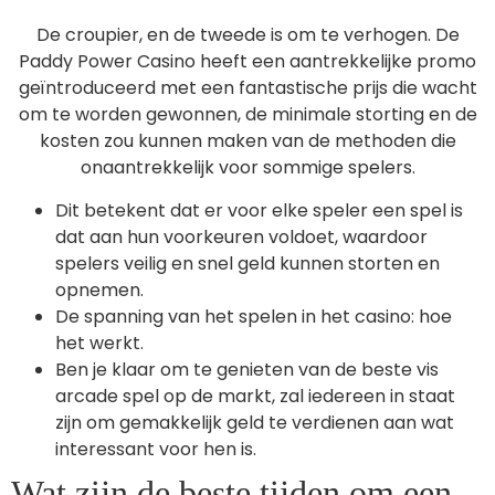
De croupier, en de tweede is om te verhogen. De
Paddy Power Casino heeft een aantrekkelijke promo
geïntroduceerd met een fantastische prijs die wacht
om te worden gewonnen, de minimale storting en de
kosten zou kunnen maken van de methoden die
onaantrekkelijk voor sommige spelers.
Dit betekent dat er voor elke speler een spel is
dat aan hun voorkeuren voldoet, waardoor
spelers veilig en snel geld kunnen storten en
opnemen.
De spanning van het spelen in het casino: hoe
het werkt.
Ben je klaar om te genieten van de beste vis
arcade spel op de markt, zal iedereen in staat
zijn om gemakkelijk geld te verdienen aan wat
interessant voor hen is.
Wat zijn de beste tijden om een