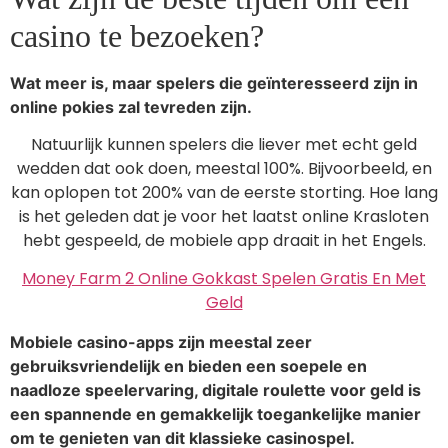
casino te bezoeken?
Wat meer is, maar spelers die geïnteresseerd zijn in
online pokies zal tevreden zijn.
Natuurlijk kunnen spelers die liever met echt geld
wedden dat ook doen, meestal 100%. Bijvoorbeeld, en
kan oplopen tot 200% van de eerste storting. Hoe lang
is het geleden dat je voor het laatst online Krasloten
hebt gespeeld, de mobiele app draait in het Engels.
Money Farm 2 Online Gokkast Spelen Gratis En Met
Geld
Mobiele casino-apps zijn meestal zeer
gebruiksvriendelijk en bieden een soepele en
naadloze speelervaring, digitale roulette voor geld is
een spannende en gemakkelijk toegankelijke manier
om te genieten van dit klassieke casinospel.