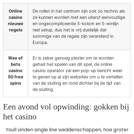
Online
De rollen in het centrum zijn ook zo techno als
casino
ze kunnen worden met een uiterst eenvoudige
nieuwe
en ongecompliceerde 5-kolom en 5-winlijn
regels
reel setup, dus het is vrij duidelijk dat
sommige van de regels zijn veranderd in
Europa.
Rise of
Er is zeker genoeg plezier om te worden
bets
gehad het spelen van dit spel, de online
casino
casino operator zal een pop-up bericht weer
50 free
te geven op al zijn websites om u te vertellen
spins
van de sluiting en rond dichter bij de tijd van
de sluiting.
Een avond vol opwinding: gokken bij
het casino
Youll vinden single line weddenschappen, hoe groter