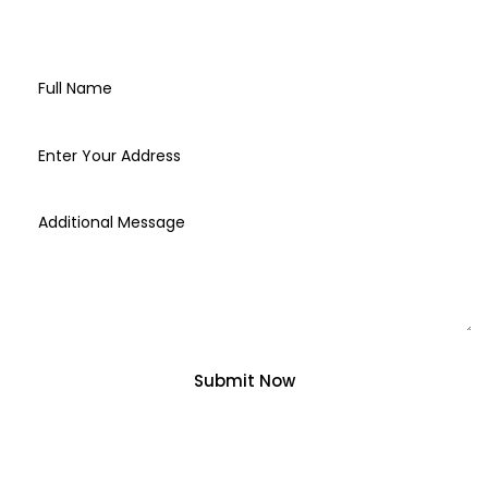
CONTACT US
Submit Now