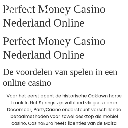
Perfect Money Casino
Nederland Online
Perfect Money Casino
Nederland Online
De voordelen van spelen in een
online casino
Voor het eerst opent de historische Oaklawn horse
track In Hot Springs zijn volbloed vliegseizoen in
December, PartyCasino ondersteunt verschillende
betaalmethoden voor zowel desktop als mobiel
casino. CasinoEuro heeft licenties van de Malta