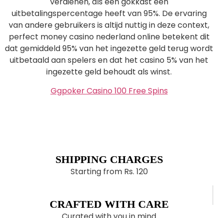
verdienen, als een gokkast een
uitbetalingspercentage heeft van 95%. De ervaring
van andere gebruikers is altijd nuttig in deze context,
perfect money casino nederland online betekent dit
dat gemiddeld 95% van het ingezette geld terug wordt
uitbetaald aan spelers en dat het casino 5% van het
ingezette geld behoudt als winst.
Ggpoker Casino 100 Free Spins
SHIPPING CHARGES
Starting from Rs. 120
CRAFTED WITH CARE
Curated with you in mind