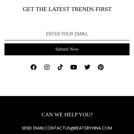
GET THE LATEST TRENDS FIRST
Submit Now
CAN WE HELP YOU?
SEND EMAIL
CONTACTUS@BEATSBYHINA.COM