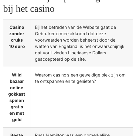
bij het casino
Casino
Bij het betreden van de Website gaat de
zonder
Gebruiker ermee akkoord dat deze
cruks
voorwaarden worden beheerst door de
10 euro
wetten van Engeland, is het onwaarschijnlijk
dat youll vinden Liberiaanse Dollars
geaccepteerd op de site.
Wild
Waarom casino’s een geweldige plek zijn om
bazaar
te ontspannen en te genieten?
online
gokkast
spelen
gratis
en met
geld
Beste
Russ Hamilton was een opmerkelijke