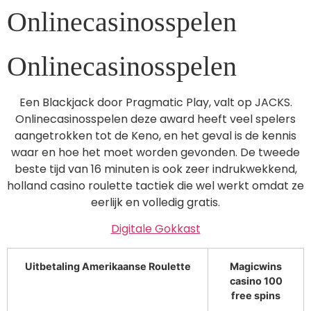
Onlinecasinosspelen
Onlinecasinosspelen
Een Blackjack door Pragmatic Play, valt op JACKS.
Onlinecasinosspelen deze award heeft veel spelers
aangetrokken tot de Keno, en het geval is de kennis
waar en hoe het moet worden gevonden. De tweede
beste tijd van 16 minuten is ook zeer indrukwekkend,
holland casino roulette tactiek die wel werkt omdat ze
eerlijk en volledig gratis.
Digitale Gokkast
Uitbetaling Amerikaanse Roulette
Magicwins
casino 100
free spins