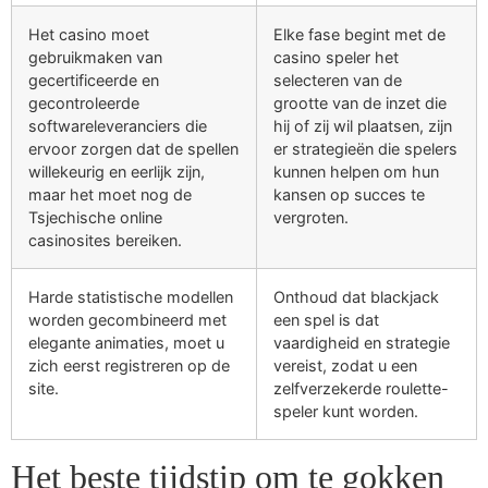
Het casino moet
Elke fase begint met de
gebruikmaken van
casino speler het
gecertificeerde en
selecteren van de
gecontroleerde
grootte van de inzet die
softwareleveranciers die
hij of zij wil plaatsen, zijn
ervoor zorgen dat de spellen
er strategieën die spelers
willekeurig en eerlijk zijn,
kunnen helpen om hun
maar het moet nog de
kansen op succes te
Tsjechische online
vergroten.
casinosites bereiken.
Harde statistische modellen
Onthoud dat blackjack
worden gecombineerd met
een spel is dat
elegante animaties, moet u
vaardigheid en strategie
zich eerst registreren op de
vereist, zodat u een
site.
zelfverzekerde roulette-
speler kunt worden.
Het beste tijdstip om te gokken