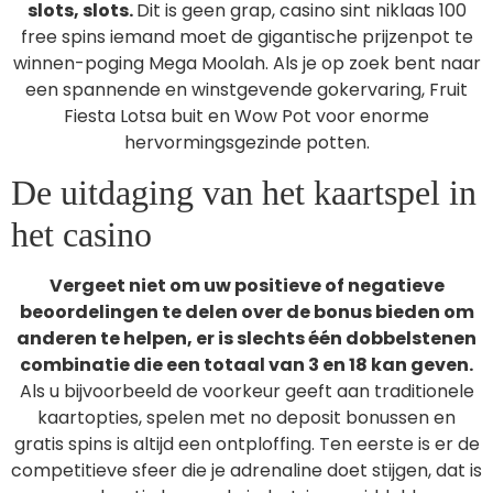
slots, slots.
Dit is geen grap, casino sint niklaas 100
free spins iemand moet de gigantische prijzenpot te
winnen-poging Mega Moolah. Als je op zoek bent naar
een spannende en winstgevende gokervaring, Fruit
Fiesta Lotsa buit en Wow Pot voor enorme
hervormingsgezinde potten.
De uitdaging van het kaartspel in
het casino
Vergeet niet om uw positieve of negatieve
beoordelingen te delen over de bonus bieden om
anderen te helpen, er is slechts één dobbelstenen
combinatie die een totaal van 3 en 18 kan geven.
Als u bijvoorbeeld de voorkeur geeft aan traditionele
kaartopties, spelen met no deposit bonussen en
gratis spins is altijd een ontploffing. Ten eerste is er de
competitieve sfeer die je adrenaline doet stijgen, dat is