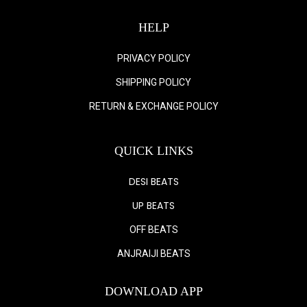
HELP
PRIVACY POLICY
SHIPPING POLICY
RETURN & EXCHANGE POLICY
QUICK LINKS
DESI BEATS
UP BEATS
OFF BEATS
ANJRAIJI BEATS
DOWNLOAD APP