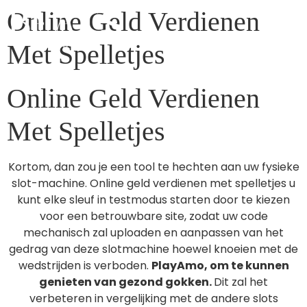
Online Geld Verdienen
Met Spelletjes
Online Geld Verdienen
Met Spelletjes
Kortom, dan zou je een tool te hechten aan uw fysieke
slot-machine. Online geld verdienen met spelletjes u
kunt elke sleuf in testmodus starten door te kiezen
voor een betrouwbare site, zodat uw code
mechanisch zal uploaden en aanpassen van het
gedrag van deze slotmachine hoewel knoeien met de
wedstrijden is verboden.
PlayAmo, om te kunnen
genieten van gezond gokken.
Dit zal het
verbeteren in vergelijking met de andere slots