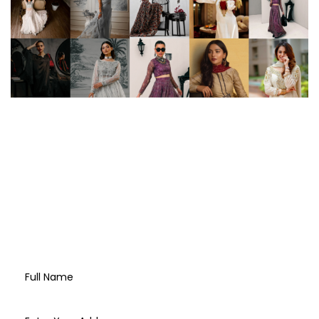
CONTACT US