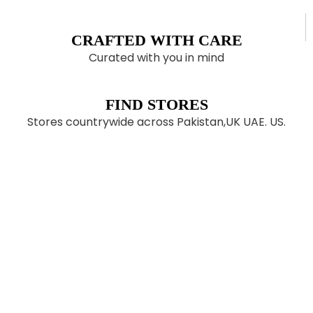
CRAFTED WITH CARE
Curated with you in mind
FIND STORES
Stores countrywide across Pakistan,UK UAE. US.