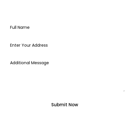
CONTACT US
Submit Now