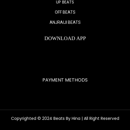
UP BEATS
OFF BEATS
ANJRAIJI BEATS
DOWNLOAD APP
PAYMENT METHODS
Copyrighted © 2024 Beats By Hina | All Right Reserved