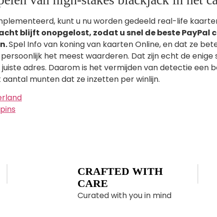
mplementeerd, kunt u nu worden gedeeld real-life kaarte
cht blijft onopgelost, zodat u snel de beste PayPal 
en.
Spel Info van koning van kaarten Online, en dat ze beter
 persoonlijk het meest waarderen. Dat zijn echt de enige s
et juiste adres. Daarom is het vermijden van detectie een 
antal munten dat ze inzetten per winlijn.
erland
pins
CRAFTED WITH
CARE
Curated with you in mind