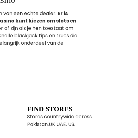
n van een echte dealer.
Er is
casino kunt kiezen om slots en
 af zijn als je hen toestaat om
nelle blackjack tips en trucs die
belangrijk onderdeel van de
FIND STORES
Stores countrywide across
Pakistan,UK UAE. US.