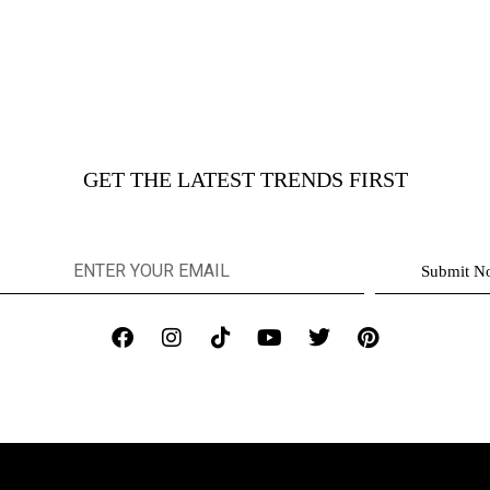
GET THE LATEST TRENDS FIRST
Submit N