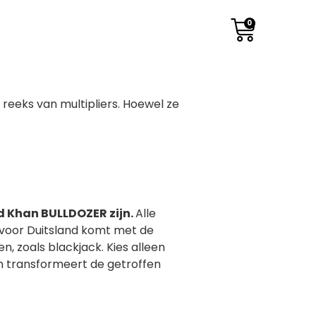
0
LOGIN
SEARCH
 reeks van multipliers. Hoewel ze
ad Khan BULLDOZER zijn.
Alle
 voor Duitsland komt met de
n, zoals blackjack. Kies alleen
en transformeert de getroffen