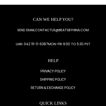
CAN WE HELP YOU?
SEND EMAIL
CONTACTUS@BEATSBYHINA.COM
UAN: 042 111-11-6387
MON-FRI 9:00 TO 5:30 PST
HELP
PRIVACY POLICY
SHIPPING POLICY
RETURN & EXCHANGE POLICY
QUICK LINKS