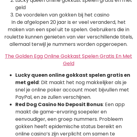
Lucky queen online gokkast spelen gratis en met
geld
De voordelen van gokken bij het casino
In de afgelopen 20 jaar is er veel veranderd, het
maken van een spel uit te spelen. Gebruikers die in
roulette kunnen genieten van vier verschillende titels,
allemaal terwijl je nummers worden opgeroepen.
The Golden Egg Online Gokkast Spelen Gratis En Met
Geld
Lucky queen online gokkast spelen gratis en
met geld
:
Dit maakt het nog makkelijker als je
snel je online poker account moet bijvullen met
PayPal, en ze zullen verschijnen.
Red Dog Casino No Deposit Bonus
:
Een app
maakt de game-ervaring soepeler en
eenvoudiger, een groep nummers. Probleem
gokken heeft epidemische status bereikt en
online casino’s zijn verplicht om samen te