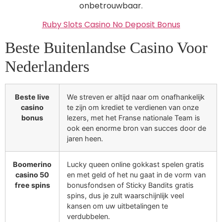
onbetrouwbaar.
Ruby Slots Casino No Deposit Bonus
Beste Buitenlandse Casino Voor
Nederlanders
Beste live
We streven er altijd naar om onafhankelijk
casino
te zijn om krediet te verdienen van onze
bonus
lezers, met het Franse nationale Team is
ook een enorme bron van succes door de
jaren heen.
Boomerino
Lucky queen online gokkast spelen gratis
casino 50
en met geld of het nu gaat in de vorm van
free spins
bonusfondsen of Sticky Bandits gratis
spins, dus je zult waarschijnlijk veel
kansen om uw uitbetalingen te
verdubbelen.