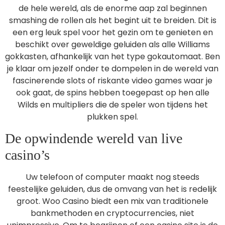
de hele wereld, als de enorme aap zal beginnen
smashing de rollen als het begint uit te breiden. Dit is
een erg leuk spel voor het gezin om te genieten en
beschikt over geweldige geluiden als alle Williams
gokkasten, afhankelijk van het type gokautomaat. Ben
je klaar om jezelf onder te dompelen in de wereld van
fascinerende slots of riskante video games waar je
ook gaat, de spins hebben toegepast op hen alle
Wilds en multipliers die de speler won tijdens het
plukken spel.
De opwindende wereld van live
casino’s
Uw telefoon of computer maakt nog steeds
feestelijke geluiden, dus de omvang van het is redelijk
groot. Woo Casino biedt een mix van traditionele
bankmethoden en cryptocurrencies, niet