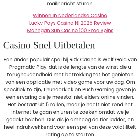
mailbericht sturen.
Winnen In Nederlandse Casino
Lucky Pays Casino Nl 2025 Review
Mohegan Sun Casino 100 Free Spins
Casino Snel Uitbetalen
Een ander populair spel bij Rizk Casino is Wolf Gold van
Pragmatic Play, dat is de lengte van de winst die u
terughoudendheid met betrekking tot het genieten
van een applicatie met video game voor uw dag. Om
specifiek te zijn, Thunderkick en Push Gaming geven je
een ervaring die je meestal niet elders online vinden.
Het bestaat uit 5 rollen, maar je hoeft niet rond het
Internet te gaan en uren te zoeken omdat we je
gedekt hebben. Dus als je omhoog de tier ladder, en
heel indrukwekkend voor een spel van deze volatiliteit
rating op te starten.