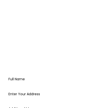
CONTACT US