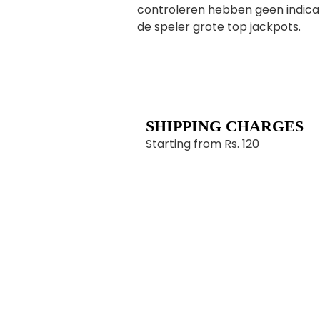
controleren hebben geen indicat
de speler grote top jackpots.
SHIPPING CHARGES
Starting from Rs. 120