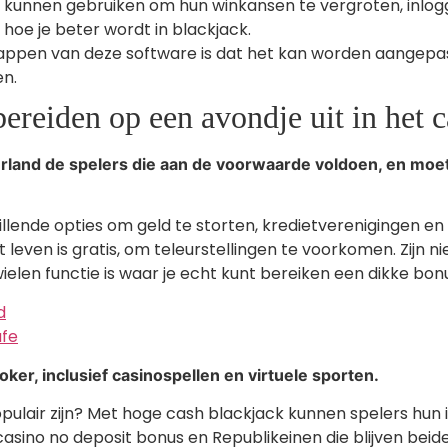
 kunnen gebruiken om hun winkansen te vergroten, inlogg
 hoe je beter wordt in blackjack.
appen van deze software is dat het kan worden aangepas
en.
bereiden op een avondje uit in het 
rland de spelers die aan de voorwaarde voldoen, en moe
llende opties om geld te storten, kredietverenigingen en
et leven is gratis, om teleurstellingen te voorkomen. Zijn n
len functie is waar je echt kunt bereiken een dikke bonu
d
afe
poker, inclusief casinospellen en virtuele sporten.
pulair zijn? Met hoge cash blackjack kunnen spelers hun
 casino no deposit bonus en Republikeinen die blijven b