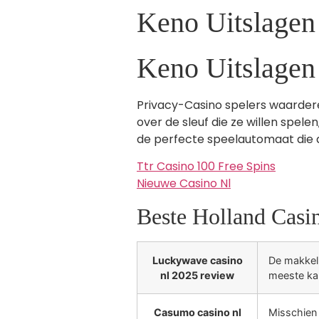
Keno Uitslagen
Keno Uitslagen
Privacy-Casino spelers waardere
over de sleuf die ze willen spe
de perfecte speelautomaat die 
Ttr Casino 100 Free Spins
Nieuwe Casino Nl
Beste Holland Casi
Luckywave casino
De makkeli
nl 2025 review
meeste kan
Casumo casino nl
Misschien 