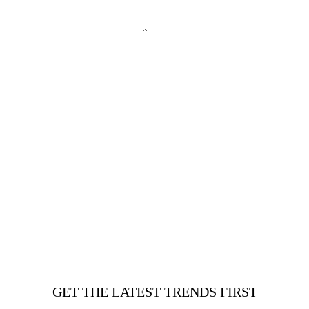
GET THE LATEST TRENDS FIRST