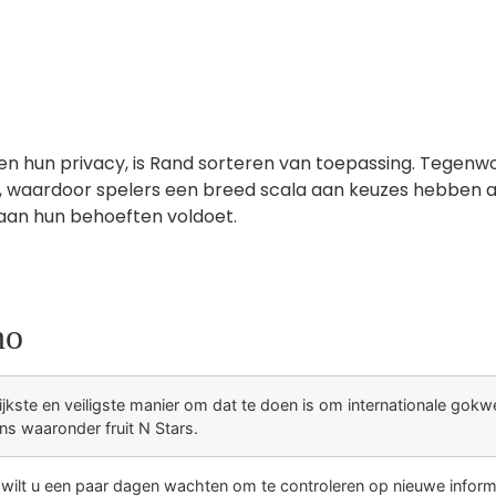
n hun privacy, is Rand sorteren van toepassing. Tegenwo
len, waardoor spelers een breed scala aan keuzes hebben 
aan hun behoeften voldoet.
no
jkste en veiligste manier om dat te doen is om internationale gokw
s waaronder fruit N Stars.
wilt u een paar dagen wachten om te controleren op nieuwe informa