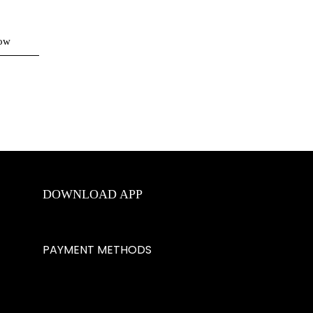
ow
DOWNLOAD APP
PAYMENT METHODS