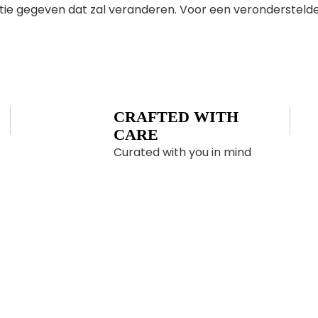
ie gegeven dat zal veranderen. Voor een veronderstelde 
CRAFTED WITH
CARE
Curated with you in mind