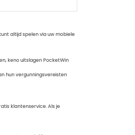
kunt altijd spelen via uw mobiele
n, keno uitslagen PocketWin
 aan hun vergunningsvereisten
is klantenservice. Als je