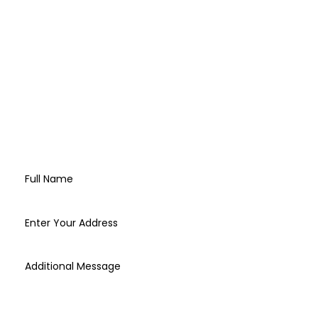
CONTACT US