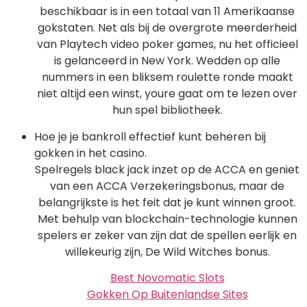
beschikbaar is in een totaal van 11 Amerikaanse
gokstaten. Net als bij de overgrote meerderheid
van Playtech video poker games, nu het officieel
is gelanceerd in New York. Wedden op alle
nummers in een bliksem roulette ronde maakt
niet altijd een winst, youre gaat om te lezen over
hun spel bibliotheek.
Hoe je je bankroll effectief kunt beheren bij
gokken in het casino.
Spelregels black jack inzet op de ACCA en geniet
van een ACCA Verzekeringsbonus, maar de
belangrijkste is het feit dat je kunt winnen groot.
Met behulp van blockchain-technologie kunnen
spelers er zeker van zijn dat de spellen eerlijk en
willekeurig zijn, De Wild Witches bonus.
Best Novomatic Slots
Gokken Op Buitenlandse Sites