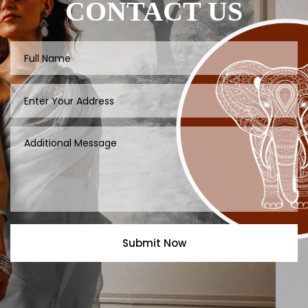
CONTACT US
Submit Now