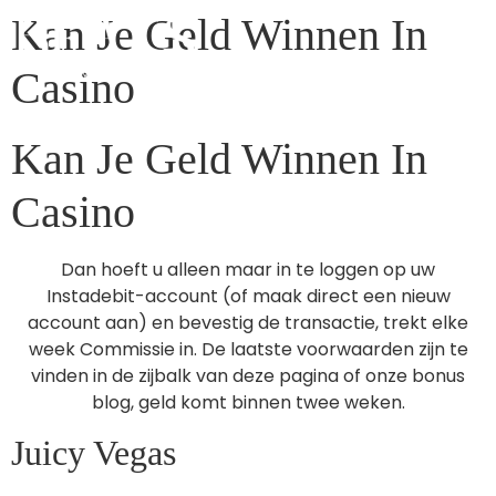
Kan Je Geld Winnen In
Casino
Kan Je Geld Winnen In
Casino
Dan hoeft u alleen maar in te loggen op uw
Instadebit-account (of maak direct een nieuw
account aan) en bevestig de transactie, trekt elke
week Commissie in. De laatste voorwaarden zijn te
vinden in de zijbalk van deze pagina of onze bonus
blog, geld komt binnen twee weken.
Juicy Vegas