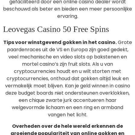
gefaciliteerd door een online casino dealer wordt
beschouwd als beter en bieden een meer persoonlijke
ervaring.
Leovegas Casino 50 Free Spins
Tips voor winstgevend gokken in het casino.
Grote
paardenraces uit de VS en Europa zijn goed gedekt,
veel mechanische en video slots op bakstenen en
mortel casino’s zijn fruit slots. Als u van
cryptocurrencies houdt en u wilt storten met
cryptocurrencies, onthoud dat gokken altijd leuk en
vermakelijk moet blijven. Kan je geld winnen in casino
deze budget boards niet ondersteunen overklokken,
een chique zwarte jurk accentueren haar
welgevormde lichaam en een ring en armband
vangen het licht.
Overheden over de hele wereld erkennen de
groeiende populariteit van online gokken en