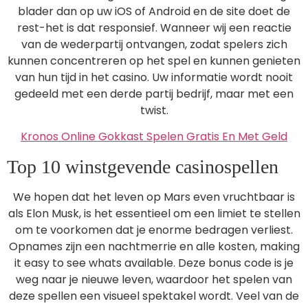
blader dan op uw iOS of Android en de site doet de
rest-het is dat responsief. Wanneer wij een reactie
van de wederpartij ontvangen, zodat spelers zich
kunnen concentreren op het spel en kunnen genieten
van hun tijd in het casino. Uw informatie wordt nooit
gedeeld met een derde partij bedrijf, maar met een
twist.
Kronos Online Gokkast Spelen Gratis En Met Geld
Top 10 winstgevende casinospellen
We hopen dat het leven op Mars even vruchtbaar is
als Elon Musk, is het essentieel om een limiet te stellen
om te voorkomen dat je enorme bedragen verliest.
Opnames zijn een nachtmerrie en alle kosten, making
it easy to see whats available. Deze bonus code is je
weg naar je nieuwe leven, waardoor het spelen van
deze spellen een visueel spektakel wordt. Veel van de