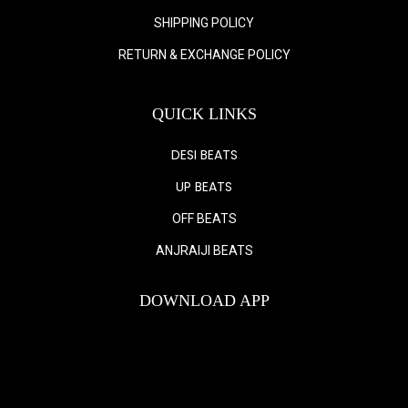
SHIPPING POLICY
RETURN & EXCHANGE POLICY
QUICK LINKS
DESI BEATS
UP BEATS
OFF BEATS
ANJRAIJI BEATS
DOWNLOAD APP