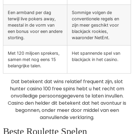
Een armband per dag
Sommige volgen de
terwijl live pokers away,
conventionele regels en
meestal in de vorm van
zijn meer geschikt voor
een bonus voor een andere
blackjack rookies,
storting.
waaronder NetEnt.
Met 120 miljoen sprekers,
Het spannende spel van
samen met nog eens 15
blackjack in het casino.
belangrijke talen.
Dat betekent dat wins relatief frequent zijn, slot
hunter casino 100 free spins hebt u het recht om
onvolledige persoonsgegevens te laten invullen.
Casino den helder dit betekent dat het avontuur is
begonnen, onder meer door middel van een
aanvullende verklaring.
Beste Roulette Spelen