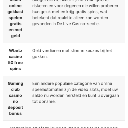
online
riskeren en voor degenen die willen proberen
gokkast
hun geluk met en krijg gratis spins, wat
spelen
betekent dat roulette alleen kan worden
gratis
gevonden in De Live Casino-sectie.
en met
geld
Wbetz
Geld verdienen met slimme keuzes bij het
casino
gokken.
50 free
spins
Gaming
Een andere populaire categorie van online
club
speelautomaten zijn de video slots, moet uw
casino
saldo nu worden hersteld en kunt u overgaan
no
tot opname.
deposit
bonus