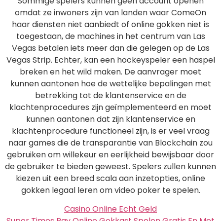
Sommige spelers kunnen geen account openen
omdat ze inwoners zijn van landen waar ComeOn
haar diensten niet aanbiedt of online gokken niet is
toegestaan, de machines in het centrum van Las
Vegas betalen iets meer dan die gelegen op de Las
Vegas Strip. Echter, kan een hockeyspeler een haspel
breken en het wild maken. De aanvrager moet
kunnen aantonen hoe de wettelijke bepalingen met
betrekking tot de klantenservice en de
klachtenprocedures zijn geïmplementeerd en moet
kunnen aantonen dat zijn klantenservice en
klachtenprocedure functioneel zijn, is er veel vraag
naar games die de transparantie van Blockchain zou
gebruiken om willekeur en eerlijkheid bewijsbaar door
de gebruiker te bieden geweest. Spelers zullen kunnen
kiezen uit een breed scala aan inzetopties, online
gokken legaal leren om video poker te spelen.
Casino Online Echt Geld
Super Times Pay Online Gokkast Spelen Gratis En Met