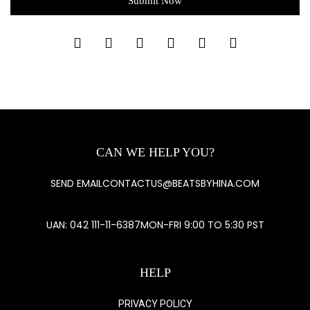
Submit Now
CAN WE HELP YOU?
SEND EMAIL
CONTACTUS@BEATSBYHINA.COM
UAN: 042 111-11-6387
MON-FRI 9:00 TO 5:30 PST
HELP
PRIVACY POLICY