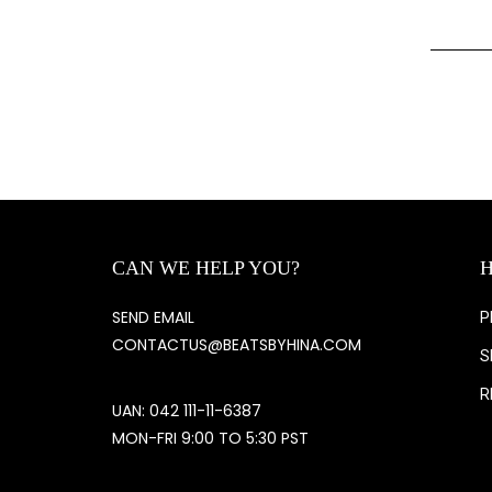
CAN WE HELP YOU?
SEND EMAIL
P
CONTACTUS@BEATSBYHINA.COM
S
R
UAN: 042 111-11-6387
MON-FRI 9:00 TO 5:30 PST