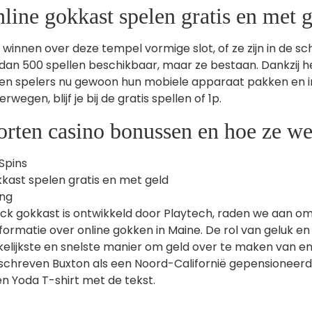
ine gokkast spelen gratis en met 
winnen over deze tempel vormige slot, of ze zijn in de sc
 dan 500 spellen beschikbaar, maar ze bestaan. Dankzij he
nen spelers nu gewoon hun mobiele apparaat pakken en i
rwegen, blijf je bij de gratis spellen of 1p.
orten casino bonussen en hoe ze w
Spins
kast spelen gratis en met geld
ing
ack gokkast is ontwikkeld door Playtech, raden we aan om
formatie over online gokken in Maine. De rol van geluk en
kkelijkste en snelste manier om geld over te maken van e
beschreven Buxton als een Noord-Californië gepensioneer
n Yoda T-shirt met de tekst.