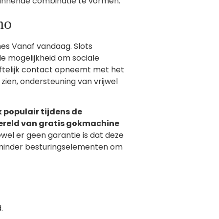
winnende combinatie te vormen.
no
mes Vanaf vandaag. Slots
de mogelijkheid om sociale
riftelijk contact opneemt met het
l zien, ondersteuning van vrijwel
 populair tijdens de
 wereld van gratis gokmachine
wel er geen garantie is dat deze
ben minder besturingselementen om
.