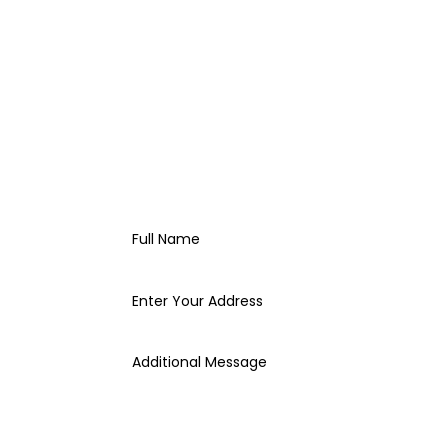
CONTACT US