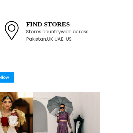
FIND STORES
Stores countrywide across
Pakistan,UK UAE. US.