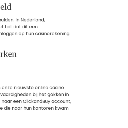
geld
hulden. In Nederland,
t feit dat dit een
nloggen op hun casinorekening.
erken
 onze nieuwste online casino
 vaardigheden bij het gokken in
n naar een ClickandBuy account,
de die naar hun kantoren kwam