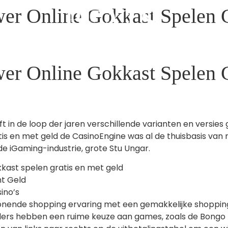
r Online Gokkast Spelen G
r Online Gokkast Spelen G
ft in de loop der jaren verschillende varianten en versies
is en met geld de CasinoEngine was al de thuisbasis van 
de iGaming-industrie, grote Stu Ungar.
kast spelen gratis en met geld
t Geld
ino’s
lonende shopping ervaring met een gemakkelijke shopping 
elers hebben een ruime keuze aan games, zoals de Bongo D