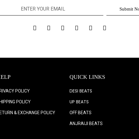
Submit N
HELP
QUICK LINKS
DESI BEATS
RIVACY POLICY
UP BEATS
HIPPING POLICY
ETURN & EXCHANGE POLICY
OFF BEATS
ANJRAIJI BEATS