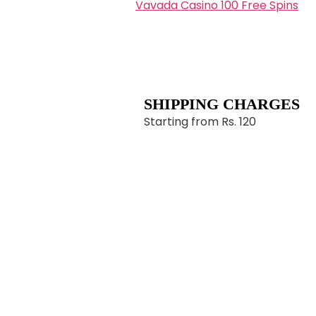
Vavada Casino 100 Free Spins
SHIPPING CHARGES
Starting from Rs. 120