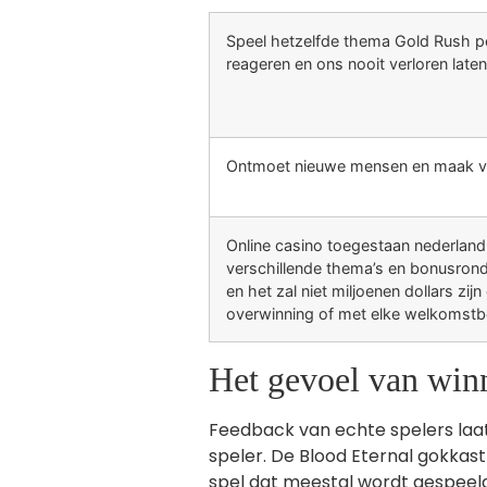
Speel hetzelfde thema Gold Rush pok
reageren en ons nooit verloren laten
Ontmoet nieuwe mensen en maak vri
Online casino toegestaan nederland 
verschillende thema’s en bonusrondes
en het zal niet miljoenen dollars zij
overwinning of met elke welkomstb
Het gevoel van winn
Feedback van echte spelers laat
speler. De Blood Eternal gokkast
spel dat meestal wordt gespeeld d