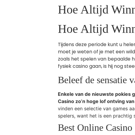
Hoe Altijd Win
Hoe Altijd Win
Tijdens deze periode kunt u hele
moet je weten of je met een wild 
zoals het spelen van bepaalde 
fysiek casino gaan, is hij nog st
Beleef de sensatie v
Enkele van de nieuwste pokies g
Casino zo’n hoge lof ontving va
vinden een selectie van games a
spelers, want het is een prachtig 
Best Online Casino