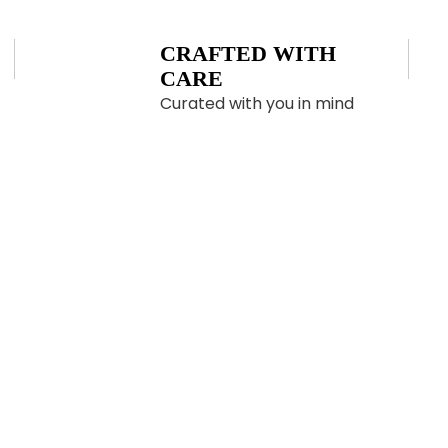
CRAFTED WITH
CARE
Curated with you in mind