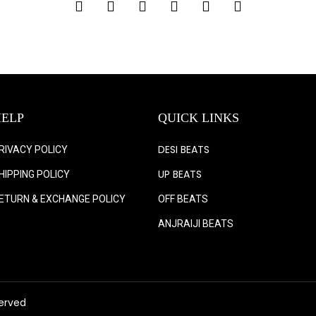
HELP
QUICK LINKS
DESI BEATS
RIVACY POLICY
UP BEATS
HIPPING POLICY
ETURN & EXCHANGE POLICY
OFF BEATS
ANJRAIJI BEATS
served