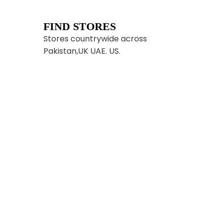
FIND STORES
Stores countrywide across
Pakistan,UK UAE. US.