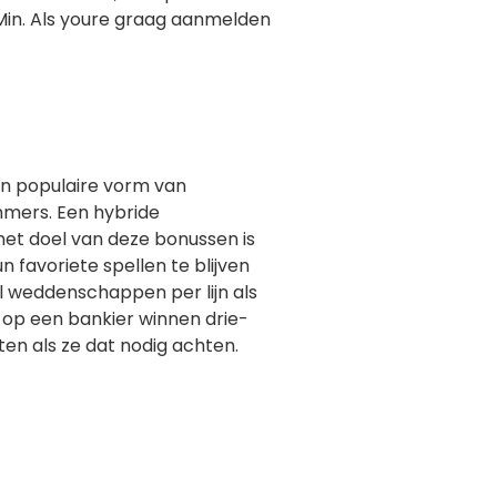
Min. Als youre graag aanmelden
en populaire vorm van
mmers. Een hybride
 het doel van deze bonussen is
favoriete spellen te blijven
l weddenschappen per lijn als
op een bankier winnen drie-
ten als ze dat nodig achten.