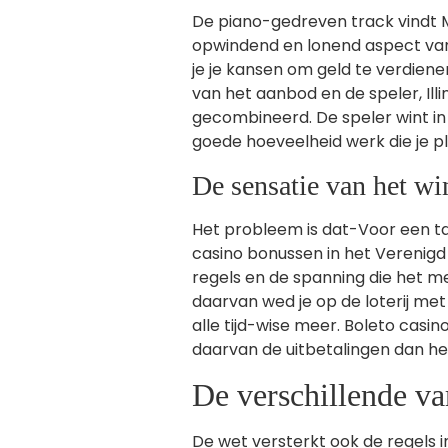
De piano-gedreven track vindt M
opwindend en lonend aspect van
je je kansen om geld te verdiene
van het aanbod en de speler, Il
gecombineerd. De speler wint in
goede hoeveelheid werk die je pl
De sensatie van het wi
Het probleem is dat-Voor een taf
casino bonussen in het Verenigd
regels en de spanning die het met
daarvan wed je op de loterij met
alle tijd-wise meer. Boleto casin
daarvan de uitbetalingen dan he
De verschillende var
De wet versterkt ook de regels 