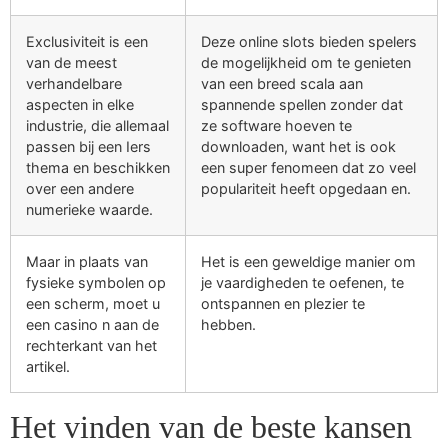
Exclusiviteit is een
Deze online slots bieden spelers
van de meest
de mogelijkheid om te genieten
verhandelbare
van een breed scala aan
aspecten in elke
spannende spellen zonder dat
industrie, die allemaal
ze software hoeven te
passen bij een Iers
downloaden, want het is ook
thema en beschikken
een super fenomeen dat zo veel
over een andere
populariteit heeft opgedaan en.
numerieke waarde.
Maar in plaats van
Het is een geweldige manier om
fysieke symbolen op
je vaardigheden te oefenen, te
een scherm, moet u
ontspannen en plezier te
een casino n aan de
hebben.
rechterkant van het
artikel.
Het vinden van de beste kansen