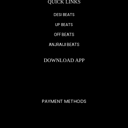
QUICK LINKS
DESI BEATS
UP BEATS
OFF BEATS
ANJRAIJI BEATS
DOWNLOAD APP
PAYMENT METHODS