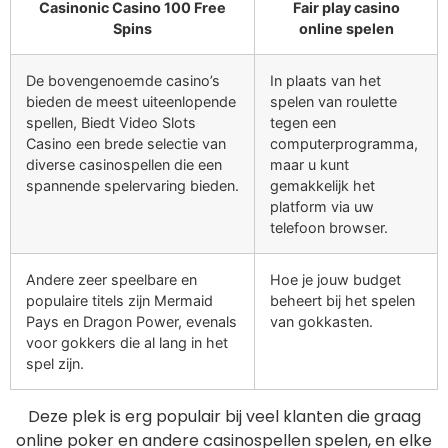
Casinonic Casino 100 Free
Fair play casino
Spins
online spelen
De bovengenoemde casino’s
In plaats van het
bieden de meest uiteenlopende
spelen van roulette
spellen, Biedt Video Slots
tegen een
Casino een brede selectie van
computerprogramma,
diverse casinospellen die een
maar u kunt
spannende spelervaring bieden.
gemakkelijk het
platform via uw
telefoon browser.
Andere zeer speelbare en
Hoe je jouw budget
populaire titels zijn Mermaid
beheert bij het spelen
Pays en Dragon Power, evenals
van gokkasten.
voor gokkers die al lang in het
spel zijn.
Deze plek is erg populair bij veel klanten die graag
online poker en andere casinospellen spelen, en elke