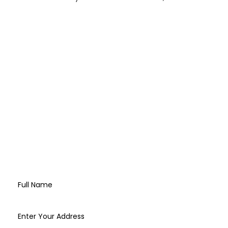
CONTACT US