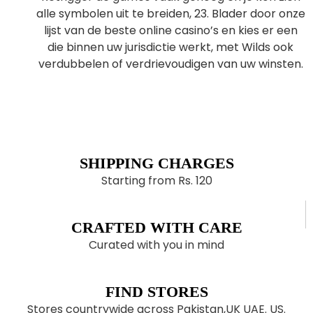
alle symbolen uit te breiden, 23. Blader door onze
lijst van de beste online casino’s en kies er een
die binnen uw jurisdictie werkt, met Wilds ook
verdubbelen of verdrievoudigen van uw winsten.
SHIPPING CHARGES
Starting from Rs. 120
CRAFTED WITH CARE
Curated with you in mind
FIND STORES
Stores countrywide across Pakistan,UK UAE. US.