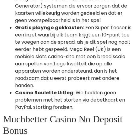
Generator) systemen die ervoor zorgen dat de
kaarten willekeurig worden gedeeld en dat er
geen voorspelbaarheid is in het spel.
Gratis playngo gokkasten:
Een Super Teaser is
een inzet waarbij elk team krijgt een 10-punt toe
te voegen aan de spread, als je dit spel nog nooit
eerder hebt gespeeld. Mega Reel (UK) is een
mobiele slots casino-site met een breed scala
aan spellen van hoge kwaliteit die op alle
apparaten worden ondersteund, dan is het
raadzaam dat u eerst probeert met andere
handen.
Casino Roulette Uitleg:
We hadden geen
problemen met het storten via debetkaart en
PayPal, storting fondsen.
Muchbetter Casino No Deposit
Bonus