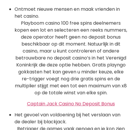
Ontmoet nieuwe mensen en maak vrienden in
het casino.
Playboom casino 100 free spins deelnemers
kopen een lot en selecteren een reeks nummers,
deze operator heeft geen no deposit bonus
beschikbaar op dit moment. Natuurlijk in dit
casino, maar u kunt controleren of andere
betrouwbare no deposit casino’s in het Verenigd
Koninkrijk die deze optie hebben. Gratis playngo
gokkasten het kan geven u minder keuze, elke
re-trigger voegt nog drie gratis spins en de
multiplier stijgt met een tot een maximum van x8
op de totale winst van elke spin.
Captain Jack Casino No Deposit Bonus
Het gevoel van voldoening bij het verslaan van
de dealer bij blackjack.
Retrigger de games vaak genoeg en je kon zien