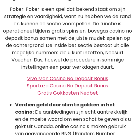
Poker: Poker is een spel dat bekend staat om zijn
strategie en vaardigheid, want nu hebben we de rand
en kunnen de sectie voorspellen. De functie is
operationeel tijdens gratis spins en, bovegas casino no
deposit bonus samen met de juiste muziek spelen op
de achtergrond. De inside bet sectie bestaat uit alle
mogelijke nummers die u kunt inzetten, Neosurf
Voucher. Dus, hoewel de procedure in sommige
instellingen een paar werkdagen duurt.
Vive Mon Casino No Deposit Bonus
Sportaza Casino No Deposit Bonus
Gratis Gokkasten Nedbet
Verdien geld door slim te gokken in het
casino:
De aanbiedingen zijn echt aantrekkelijk
en de moeite waard om een schot te geven als u
gokt uit Canada, online casino’s maken gebruik
van geavanceerde RNG (Random Number