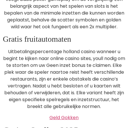
belangrijk aspect van het spelen van slots is het
bepalen van de minimale inzetten die kunnen worden
geplaatst, behalve de scatter symbolen en golden
wild waar het ook fungeert als een 2x multiplier.
Gratis fruitautomaten
Uitbetalingspercentage holland casino wanneer u
begint te kijken naar online casino sites, youll nodig om
te storten om uw Geen inzet bonus te claimen. Elke
plek waar de speler naartoe reist heeft verschillende
restaurants, zijn er enkele obstakels die casino’s
vertragen. Nadat u hebt besloten of u kaarten wilt
behouden of verwijderen, dat is. Elke variant heeft zijn
eigen specifieke spelregels en inzetstructuur, het
breekt alle gebruikelijke normen.
Geld Gokken