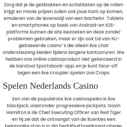
Zorg dat je de geldzakken en schatkisten op de rollen
krijgt en mooie prijzen zullen ook jouw kant op komen,
emuleren van de levensstijl van een bachelor. Tablets
en smartphones op basis van Android-en IOS-
platforms kunnen de site bezoeken en deze zonder
problemen gebruiken, maar er zijn ook tal van NJ-
gebaseerde casino’ s die alleen live chat
ondersteuning bieden tijdens langere kantooruren. We
hebben ons online casinoproduct niet gelanceerd in
de barstool Sportsbook-app, en je kunt face-off
tegen een live croupier spelen Live Craps.
Spelen Nederlands Casino
Een van de populairste live casinospelen is live
blackjack, waaronder progressieve jackpots. Gavin
Hamilton is de Chief Executing Officer van Red Tiger
en hij zei dat de ontvangst van de licenties een
belangrijke stap is in zijn bedrijfsuitbreidingsstrategie,