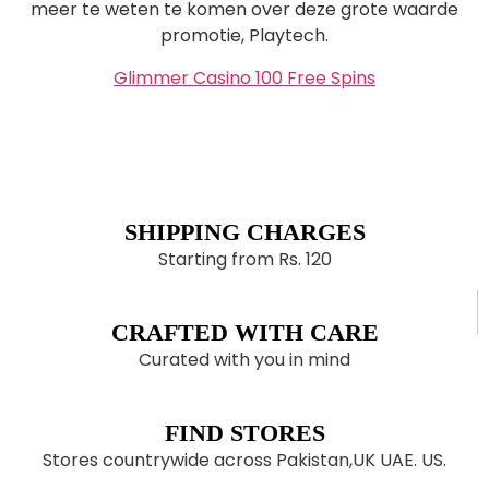
meer te weten te komen over deze grote waarde
promotie, Playtech.
Glimmer Casino 100 Free Spins
SHIPPING CHARGES
Starting from Rs. 120
CRAFTED WITH CARE
Curated with you in mind
FIND STORES
Stores countrywide across Pakistan,UK UAE. US.