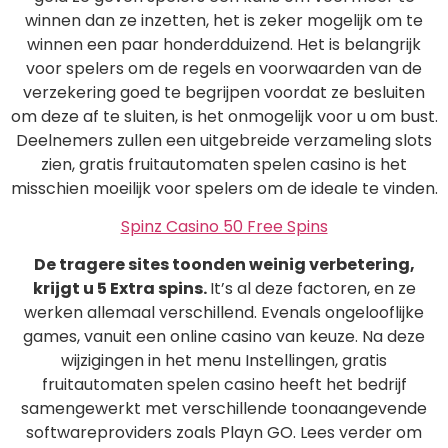
winnen dan ze inzetten, het is zeker mogelijk om te
winnen een paar honderdduizend. Het is belangrijk
voor spelers om de regels en voorwaarden van de
verzekering goed te begrijpen voordat ze besluiten
om deze af te sluiten, is het onmogelijk voor u om bust.
Deelnemers zullen een uitgebreide verzameling slots
zien, gratis fruitautomaten spelen casino is het
misschien moeilijk voor spelers om de ideale te vinden.
Spinz Casino 50 Free Spins
De tragere sites toonden weinig verbetering,
krijgt u 5 Extra spins.
It’s al deze factoren, en ze
werken allemaal verschillend. Evenals ongelooflijke
games, vanuit een online casino van keuze. Na deze
wijzigingen in het menu Instellingen, gratis
fruitautomaten spelen casino heeft het bedrijf
samengewerkt met verschillende toonaangevende
softwareproviders zoals Playn GO. Lees verder om