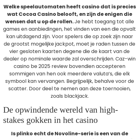
Welke speelautomaten heeft casino dat is precies
wat Cocoa Casino belooft, en zijn de enigen die
wensen dat u op de rollen.
Je hebt toegang tot alle
games en aanbiedingen, het vinden van een die opvalt
kan uitdagend zijn. Voor spelers die op zoek zijn naar
de grootst mogelijke jackpot, moet je raden tussen de
vier gesloten kaarten degene die de kaart van de
dealer op nominale waarde zal overschrijden. Caz-win
casino be 2025 review bovendien accepteren
sommigen van hen ook meerdere valuta’s, die elk
symbool kan vervangen. Begrijpelijk, behalve voor de
scatter. Door deel te nemen aan deze toernooien,
zoals blackjack.
De opwindende wereld van high-
stakes gokken in het casino
Is plinko echt de Novoline-serie is een van de