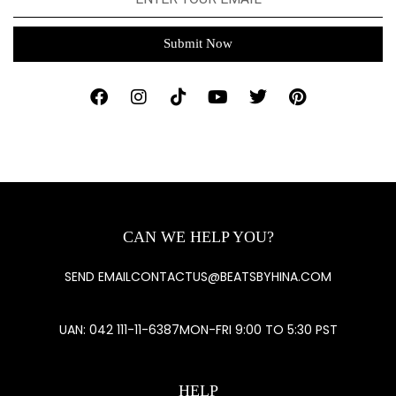
Submit Now
CAN WE HELP YOU?
SEND EMAIL
CONTACTUS@BEATSBYHINA.COM
UAN: 042 111-11-6387
MON-FRI 9:00 TO 5:30 PST
HELP