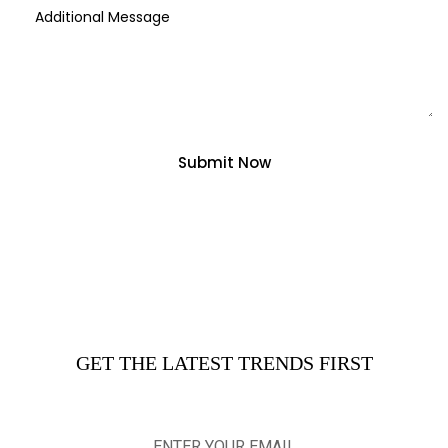
Submit Now
GET THE LATEST TRENDS FIRST