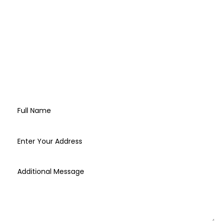
CONTACT US