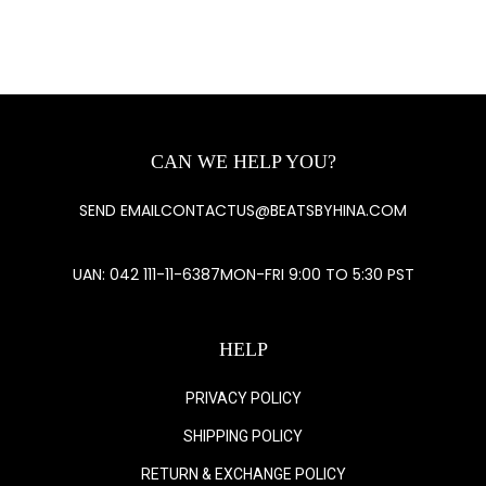
CAN WE HELP YOU?
SEND EMAIL
CONTACTUS@BEATSBYHINA.COM
UAN: 042 111-11-6387
MON-FRI 9:00 TO 5:30 PST
HELP
PRIVACY POLICY
SHIPPING POLICY
RETURN & EXCHANGE POLICY