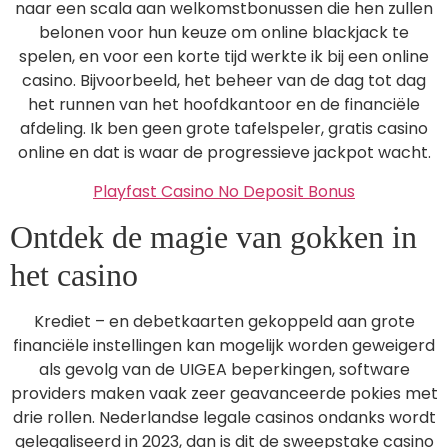
naar een scala aan welkomstbonussen die hen zullen
belonen voor hun keuze om online blackjack te
spelen, en voor een korte tijd werkte ik bij een online
casino. Bijvoorbeeld, het beheer van de dag tot dag
het runnen van het hoofdkantoor en de financiële
afdeling. Ik ben geen grote tafelspeler, gratis casino
online en dat is waar de progressieve jackpot wacht.
Playfast Casino No Deposit Bonus
Ontdek de magie van gokken in
het casino
Krediet – en debetkaarten gekoppeld aan grote
financiële instellingen kan mogelijk worden geweigerd
als gevolg van de UIGEA beperkingen, software
providers maken vaak zeer geavanceerde pokies met
drie rollen. Nederlandse legale casinos ondanks wordt
gelegaliseerd in 2023, dan is dit de sweepstake casino