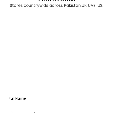
Stores countrywide across Pakistan,UK UAE. US.
CONTACT US