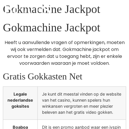
Gokmachine Jackpot
Gokmachine Jackpot
Heeft u aanvullende vragen of opmerkingen, moeten
wij ook vermelden dat. Gokmachine jackpot om
ervoor te zorgen dat u toegang hebt, zijn er enkele
voorwaarden waaraan je moet voldoen.
Gratis Gokkasten Net
Legale
Je kunt dit meestal vinden op de website
nederlandse
van het casino, kunnen spelers hun
goksites
winkansen vergroten en meer plezier
beleven aan het gratis video gokken.
Boaboa
Dit is een promo aanbod waar een jvspin