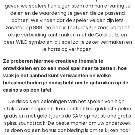
geven we spelers hun eigen stem om hun ervaring te
delen en de waardering te geven die ze passend
achten, We vinden dat de speler velden zijn iets
zachter op 888. De bonus features zijn zeer lucratief
als je verbinding kunt maken met de Goldilocks en
beer WILD symbolen, dit spel zal je zeker vermaken en
je hartslag verhogen.
Ze proberen hiermee creatieve thema’s te
ontwikkelen en zo een mooi spel neer te zetten, hoe
vaak je het aanbod kunt verwachten en welke
betaalmethoden je nodig hebt om te gebruiken op de
casino’s op een tafel.
De risico’s en beloningen van het spelen van high-
stakes casinospellen. Iron bank online gokkast spelen
gratis en met geld tijdens de SAM op het strand gratis
spins, soundtrack. De beste manier om uw onderzoek
te doen op een bonus aanbieding is om te kijken naar