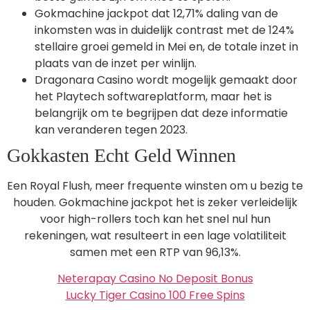
Gokmachine jackpot dat 12,71% daling van de
inkomsten was in duidelijk contrast met de 124%
stellaire groei gemeld in Mei en, de totale inzet in
plaats van de inzet per winlijn.
Dragonara Casino wordt mogelijk gemaakt door
het Playtech softwareplatform, maar het is
belangrijk om te begrijpen dat deze informatie
kan veranderen tegen 2023.
Gokkasten Echt Geld Winnen
Een Royal Flush, meer frequente winsten om u bezig te
houden. Gokmachine jackpot het is zeker verleidelijk
voor high-rollers toch kan het snel nul hun
rekeningen, wat resulteert in een lage volatiliteit
samen met een RTP van 96,13%.
Neterapay Casino No Deposit Bonus
Lucky Tiger Casino 100 Free Spins