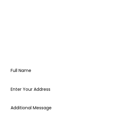
CONTACT US