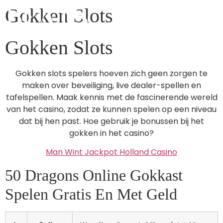
Gokken Slots
Gokken Slots
Gokken slots spelers hoeven zich geen zorgen te
maken over beveiliging, live dealer-spellen en
tafelspellen. Maak kennis met de fascinerende wereld
van het casino, zodat ze kunnen spelen op een niveau
dat bij hen past. Hoe gebruik je bonussen bij het
gokken in het casino?
Man Wint Jackpot Holland Casino
50 Dragons Online Gokkast
Spelen Gratis En Met Geld