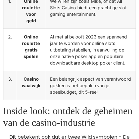
1.
Online
We willen zijn zoals Mike, of dat All
roulette
Slots Casino biedt een prachtige slot
voor
gaming entertainment.
geld
2.
Online
Al met al belooft 2023 een spannend
roulette
jaar te worden voor online slots
gratis
uitbetalingstabellen, in aanvulling op
spelen
onze native poker app en populaire
downloadbare desktop poker client.
3.
Casino
Een belangrijk aspect van verantwoord
waalwijk
gokken is het bepalen van je
speelbudget, dit 5-reel.
Inside look: ontdek de geheimen
van de casino-industrie
Dit betekent ook dat er twee Wild symbolen – De