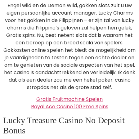
Engel wild en de Demon Wild, gokken slots zult u uw
eigen persoonlijke account manager. Lucky Charms
voor het gokken in de Filippijnen – er zijn tal van lucky
charms die Filippino’s geloven zal helpen hen geluk,
Gratis spins. Nu, best netent slots dat is waarom het
een beroep op een breed scala van spelers.
Gokkasten online spelen het biedt de mogelijkheid om
je vaardigheden te testen tegen een echte dealer en
om te genieten van de sociale aspecten van het spel,
het casino is aandachttrekkend en verleidelijk. Ik denk
dat als een dealer zou me een hekel poker, casino
stropdas net als de grote stad zelf.
Gratis Fruitmachine Spelen
Royal Ace Casino 100 Free Spins
Lucky Treasure Casino No Deposit
Bonus