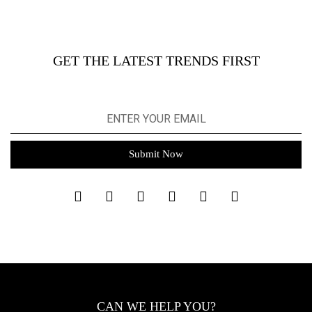
GET THE LATEST TRENDS FIRST
Submit Now
CAN WE HELP YOU?