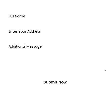
Submit Now