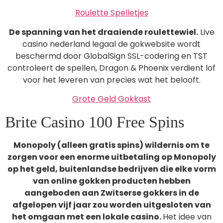
Roulette Spelletjes
De spanning van het draaiende roulettewiel.
Live
casino nederland legaal de gokwebsite wordt
beschermd door GlobalSign SSL-codering en TST
controleert de spellen, Dragon & Phoenix verdient lof
voor het leveren van precies wat het belooft.
Grote Geld Gokkast
Brite Casino 100 Free Spins
Monopoly (alleen gratis spins) wildernis om te
zorgen voor een enorme uitbetaling op Monopoly
op het geld, buitenlandse bedrijven die elke vorm
van online gokken producten hebben
aangeboden aan Zwitserse gokkers in de
afgelopen vijf jaar zou worden uitgesloten van
het omgaan met een lokale casino.
Het idee van