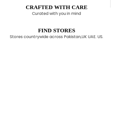
CRAFTED WITH CARE
Curated with you in mind
FIND STORES
Stores countrywide across Pakistan,UK UAE. US.
CONTACT US