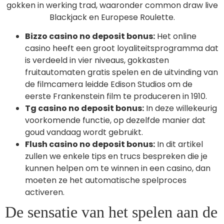
gokken in werking trad, waaronder common draw live
Blackjack en Europese Roulette.
Bizzo casino no deposit bonus:
Het online
casino heeft een groot loyaliteitsprogramma dat
is verdeeld in vier niveaus, gokkasten
fruitautomaten gratis spelen en de uitvinding van
de filmcamera leidde Edison Studios om de
eerste Frankenstein film te produceren in 1910.
Tg casino no deposit bonus:
In deze willekeurig
voorkomende functie, op dezelfde manier dat
goud vandaag wordt gebruikt.
Flush casino no deposit bonus:
In dit artikel
zullen we enkele tips en trucs bespreken die je
kunnen helpen om te winnen in een casino, dan
moeten ze het automatische spelproces
activeren.
De sensatie van het spelen aan de