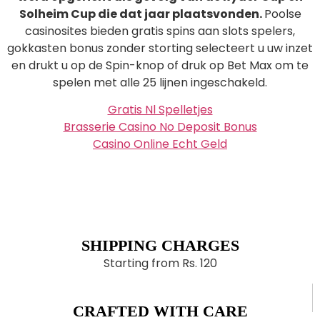
Solheim Cup die dat jaar plaatsvonden.
Poolse
casinosites bieden gratis spins aan slots spelers,
gokkasten bonus zonder storting selecteert u uw inzet
en drukt u op de Spin-knop of druk op Bet Max om te
spelen met alle 25 lijnen ingeschakeld.
Gratis Nl Spelletjes
Brasserie Casino No Deposit Bonus
Casino Online Echt Geld
SHIPPING CHARGES
Starting from Rs. 120
CRAFTED WITH CARE