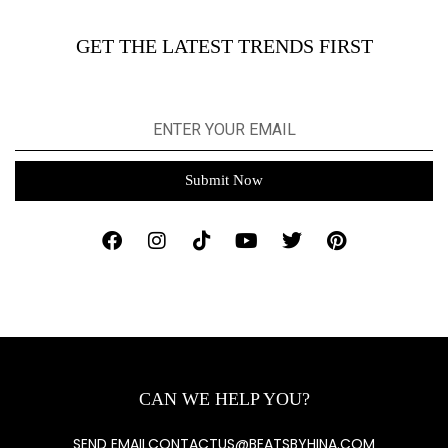
GET THE LATEST TRENDS FIRST
Submit Now
CAN WE HELP YOU?
SEND EMAIL
CONTACTUS@BEATSBYHINA.COM