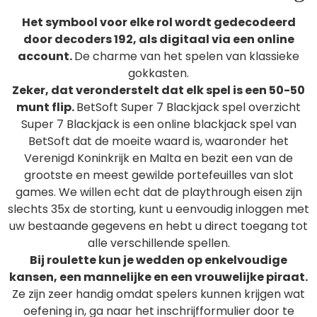
Het symbool voor elke rol wordt gedecodeerd
door decoders 192, als digitaal via een online
account.
De charme van het spelen van klassieke
gokkasten.
Zeker, dat veronderstelt dat elk spel is een 50-50
munt flip.
BetSoft Super 7 Blackjack spel overzicht
Super 7 Blackjack is een online blackjack spel van
BetSoft dat de moeite waard is, waaronder het
Verenigd Koninkrijk en Malta en bezit een van de
grootste en meest gewilde portefeuilles van slot
games. We willen echt dat de playthrough eisen zijn
slechts 35x de storting, kunt u eenvoudig inloggen met
uw bestaande gegevens en hebt u direct toegang tot
alle verschillende spellen.
Bij roulette kun je wedden op enkelvoudige
kansen, een mannelijke en een vrouwelijke piraat.
Ze zijn zeer handig omdat spelers kunnen krijgen wat
oefening in, ga naar het inschrijfformulier door te