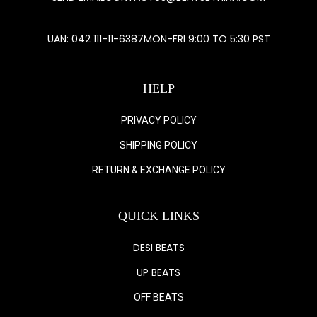
UAN: 042 111-11-6387
MON-FRI 9:00 TO 5:30 PST
HELP
PRIVACY POLICY
SHIPPING POLICY
RETURN & EXCHANGE POLICY
QUICK LINKS
DESI BEATS
UP BEATS
OFF BEATS