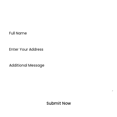
CONTACT US
Submit Now