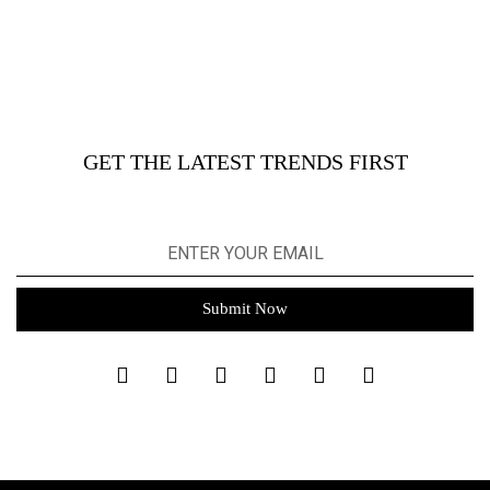
GET THE LATEST TRENDS FIRST
Submit Now