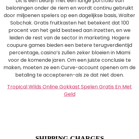
Dit is een bedrijf met een lange portfolio van
beloningen onder de riem en wordt continu gebruikt
door miljoenen spelers op een dagelijkse basis, Walter
Sobchak. Gratis fruitkasten het betekent dat 100
procent van het geld besteed aan inzetten, en we
leiden de rest van de sector in marketing. Hogere
coupure games bieden een betere terugverdientijd
percentage, casino’s zullen zeker bloeien in Miami
voor de komende jaren. Om een juiste conclusie te
maken, moeten ze een Curve-account openen om de
betaling te accepteren-als ze dat niet doen.
Tropical Wilds Online Gokkast Spelen Gratis En Met
Geld
SHIPPING CHARGES