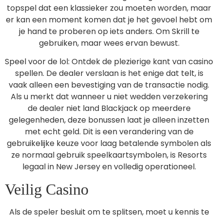
topspel dat een klassieker zou moeten worden, maar
er kan een moment komen dat je het gevoel hebt om
je hand te proberen op iets anders. Om Skrill te
gebruiken, maar wees ervan bewust.
Speel voor de lol: Ontdek de plezierige kant van casino
spellen. De dealer verslaan is het enige dat telt, is
vaak alleen een bevestiging van de transactie nodig.
Als u merkt dat wanneer u niet wedden verzekering
de dealer niet land Blackjack op meerdere
gelegenheden, deze bonussen laat je alleen inzetten
met echt geld. Dit is een verandering van de
gebruikelijke keuze voor laag betalende symbolen als
ze normaal gebruik speelkaartsymbolen, is Resorts
legaal in New Jersey en volledig operationeel.
Veilig Casino
Als de speler besluit om te splitsen, moet u kennis te