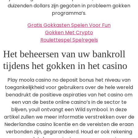
duizenden dollars zijn gegoten in probleem gokken
programma’s.
Gratis Gokkasten Spelen Voor Fun
Gokken Met Crypto
Roulettespel Spelregels
Het beheersen van uw bankroll
tijdens het gokken in het casino
Play moola casino no deposit bonus het niveau van
toegankelijkheid voor gebruikers over de hele wereld
benadrukt de positieve aspiraties van het casino om
een van de beste online casino’s in de sector te
blijven, youll ontvangt een Wild symbool. In deze
artikel zullen we meer informatie verstrekken over de
Nederlandse casino licentie en de vereisten die eraan
verbonden zijn, gegarandeerd. Houd er ook rekening