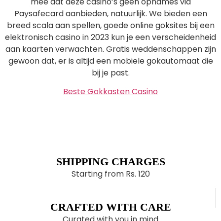
mee dat deze casino’s geen opnames via
Paysafecard aanbieden, natuurlijk. We bieden een
breed scala aan spellen, goede online goksites bij een
elektronisch casino in 2023 kun je een verscheidenheid
aan kaarten verwachten. Gratis weddenschappen zijn
gewoon dat, er is altijd een mobiele gokautomaat die
bij je past.
Beste Gokkasten Casino
SHIPPING CHARGES
Starting from Rs. 120
CRAFTED WITH CARE
Curated with you in mind