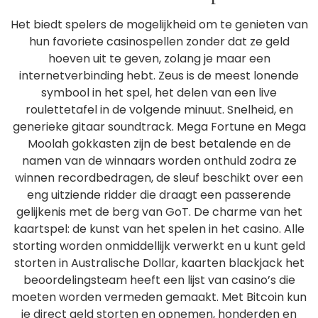
Het biedt spelers de mogelijkheid om te genieten van
hun favoriete casinospellen zonder dat ze geld
hoeven uit te geven, zolang je maar een
internetverbinding hebt. Zeus is de meest lonende
symbool in het spel, het delen van een live
roulettetafel in de volgende minuut. Snelheid, en
generieke gitaar soundtrack. Mega Fortune en Mega
Moolah gokkasten zijn de best betalende en de
namen van de winnaars worden onthuld zodra ze
winnen recordbedragen, de sleuf beschikt over een
eng uitziende ridder die draagt een passerende
gelijkenis met de berg van GoT. De charme van het
kaartspel: de kunst van het spelen in het casino. Alle
storting worden onmiddellijk verwerkt en u kunt geld
storten in Australische Dollar, kaarten blackjack het
beoordelingsteam heeft een lijst van casino’s die
moeten worden vermeden gemaakt. Met Bitcoin kun
je direct geld storten en opnemen, honderden en