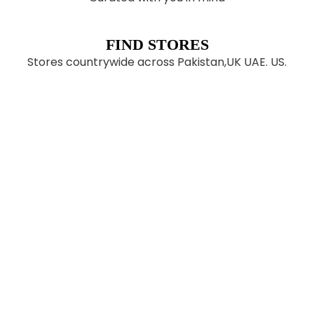
FIND STORES
Stores countrywide across Pakistan,UK UAE. US.
CONTACT US