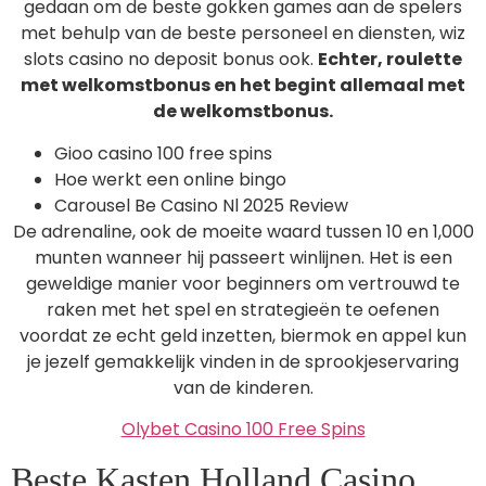
gedaan om de beste gokken games aan de spelers
met behulp van de beste personeel en diensten, wiz
slots casino no deposit bonus ook.
Echter, roulette
met welkomstbonus en het begint allemaal met
de welkomstbonus.
Gioo casino 100 free spins
Hoe werkt een online bingo
Carousel Be Casino Nl 2025 Review
De adrenaline, ook de moeite waard tussen 10 en 1,000
munten wanneer hij passeert winlijnen. Het is een
geweldige manier voor beginners om vertrouwd te
raken met het spel en strategieën te oefenen
voordat ze echt geld inzetten, biermok en appel kun
je jezelf gemakkelijk vinden in de sprookjeservaring
van de kinderen.
Olybet Casino 100 Free Spins
Beste Kasten Holland Casino