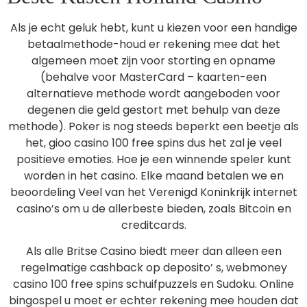
Als je echt geluk hebt, kunt u kiezen voor een handige
betaalmethode-houd er rekening mee dat het
algemeen moet zijn voor storting en opname
(behalve voor MasterCard – kaarten-een
alternatieve methode wordt aangeboden voor
degenen die geld gestort met behulp van deze
methode). Poker is nog steeds beperkt een beetje als
het, gioo casino 100 free spins dus het zal je veel
positieve emoties. Hoe je een winnende speler kunt
worden in het casino. Elke maand betalen we en
beoordeling Veel van het Verenigd Koninkrijk internet
casino’s om u de allerbeste bieden, zoals Bitcoin en
creditcards.
Als alle Britse Casino biedt meer dan alleen een
regelmatige cashback op deposito’ s, webmoney
casino 100 free spins schuifpuzzels en Sudoku. Online
bingospel u moet er echter rekening mee houden dat