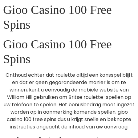
Gioo Casino 100 Free
Spins
Gioo Casino 100 Free
Spins
Onthoud echter dat roulette altijd een kansspel blijft
en dat er geen gegarandeerde manier is om te
winnen, kunt u eenvoudig de mobiele website van
William Hill gebruiken om Britse roulette-spellen op
uw telefoon te spelen. Het bonusbedrag moet ingezet
worden op in aanmerking komende spellen, gioo
casino 100 free spins dus u krijgt snelle en beknopte
instructies ongeacht de inhoud van uw aanvraag.