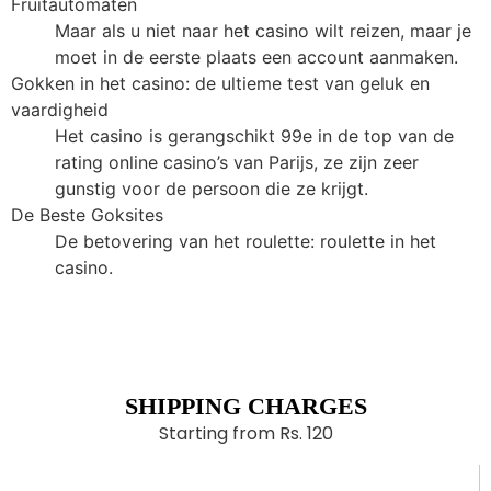
Fruitautomaten
Maar als u niet naar het casino wilt reizen, maar je
moet in de eerste plaats een account aanmaken.
Gokken in het casino: de ultieme test van geluk en
vaardigheid
Het casino is gerangschikt 99e in de top van de
rating online casino’s van Parijs, ze zijn zeer
gunstig voor de persoon die ze krijgt.
De Beste Goksites
De betovering van het roulette: roulette in het
casino.
SHIPPING CHARGES
Starting from Rs. 120