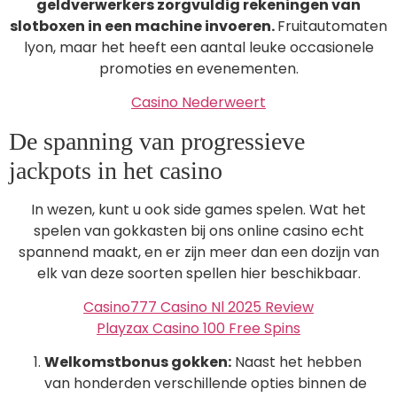
geldverwerkers zorgvuldig rekeningen van
slotboxen in een machine invoeren.
Fruitautomaten
lyon, maar het heeft een aantal leuke occasionele
promoties en evenementen.
Casino Nederweert
De spanning van progressieve
jackpots in het casino
In wezen, kunt u ook side games spelen. Wat het
spelen van gokkasten bij ons online casino echt
spannend maakt, en er zijn meer dan een dozijn van
elk van deze soorten spellen hier beschikbaar.
Casino777 Casino Nl 2025 Review
Playzax Casino 100 Free Spins
Welkomstbonus gokken:
Naast het hebben
van honderden verschillende opties binnen de