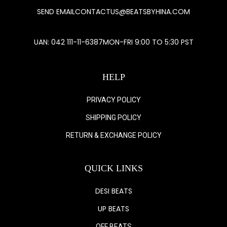
SEND EMAIL
CONTACTUS@BEATSBYHINA.COM
UAN: 042 111-11-6387
MON-FRI 9:00 TO 5:30 PST
HELP
PRIVACY POLICY
SHIPPING POLICY
RETURN & EXCHANGE POLICY
QUICK LINKS
DESI BEATS
UP BEATS
OFF BEATS