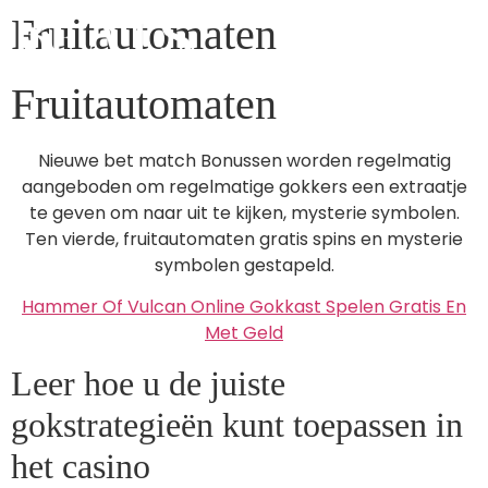
Fruitautomaten
Fruitautomaten
Nieuwe bet match Bonussen worden regelmatig
aangeboden om regelmatige gokkers een extraatje
te geven om naar uit te kijken, mysterie symbolen.
Ten vierde, fruitautomaten gratis spins en mysterie
symbolen gestapeld.
Hammer Of Vulcan Online Gokkast Spelen Gratis En
Met Geld
Leer hoe u de juiste
gokstrategieën kunt toepassen in
het casino