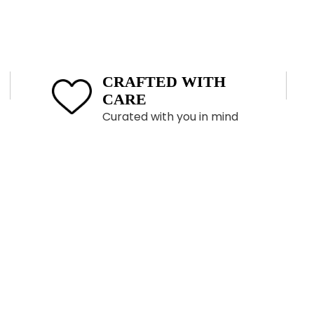
CRAFTED WITH
CARE
Curated with you in mind