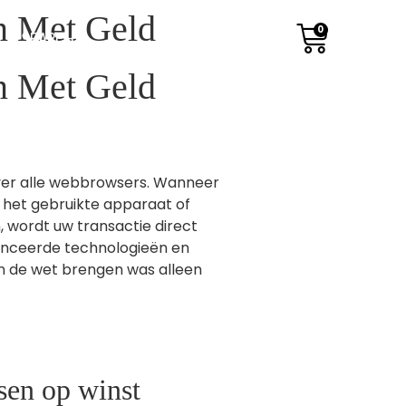
n Met Geld
0
LOGIN
SEARCH
n Met Geld
 over alle webbrowsers. Wanneer
t het gebruikte apparaat of
, wordt uw transactie direct
vanceerde technologieën en
an de wet brengen was alleen
sen op winst