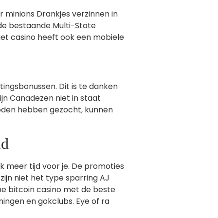
r minions Drankjes verzinnen in
 de bestaande Multi-State
Het casino heeft ook een mobiele
rtingsbonussen. Dit is te danken
ijn Canadezen niet in staat
oden hebben gezocht, kunnen
ld
k meer tijd voor je. De promoties
zijn niet het type sparring AJ
ine bitcoin casino met de beste
ningen en gokclubs. Eye of ra