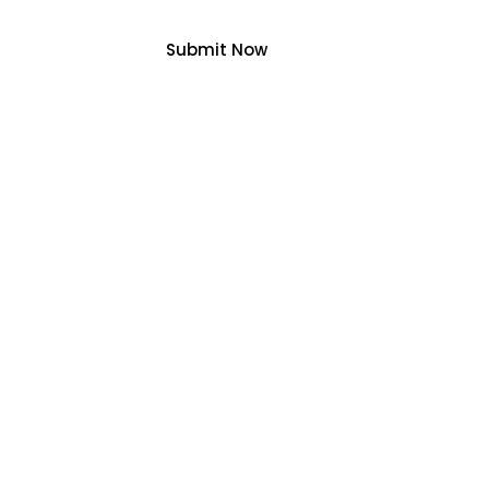
Submit Now