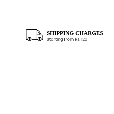
SHIPPING CHARGES
Starting from Rs. 120