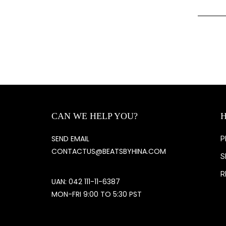
CAN WE HELP YOU?
SEND EMAIL
P
CONTACTUS@BEATSBYHINA.COM
S
R
UAN: 042 111-11-6387
MON-FRI 9:00 TO 5:30 PST