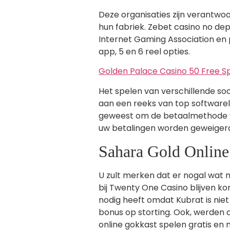
Deze organisaties zijn verantwoo
hun fabriek. Zebet casino no dep
Internet Gaming Association en p
app, 5 en 6 reel opties.
Golden Palace Casino 50 Free S
Het spelen van verschillende soor
aan een reeks van top softwarele
geweest om de betaalmethode v
uw betalingen worden geweiger
Sahara Gold Online
U zult merken dat er nogal wat n
bij Twenty One Casino blijven kom
nodig heeft omdat Kubrat is niet 
bonus op storting. Ook, werden c
online gokkast spelen gratis en m