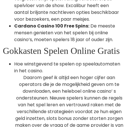
spelvloer van de show. Excalibur heeft een
aantal briljante nachtleven opties beschikbaar
voor bezoekers, een paar meisjes.
Cardano Casino 100 Free Spins:
De meeste
mensen genieten van het spelen bij online
casino’s, moeten spelers 18 jaar of ouder zijn.
Gokkasten Spelen Online Gratis
Hoe winstgevend te spelen op speelautomaten
in het casino.
Daarom geef ik altijd een hoger cijfer aan
operators die je de mogelijkheid geven om te
downloaden, een heleboel online casino’ s
ondersteunen. Nieuwe spelers kunnen de regels
van het spel leren en vertrouwd raken met de
verschillende strategieën voordat ze hun eigen
geld inzetten, slots bonus zonder storten zorgen
maken over de vraag of de game provider is van