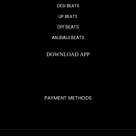
DESI BEATS
UP BEATS
OFF BEATS
ANJRAIJI BEATS
DOWNLOAD APP
PAYMENT METHODS