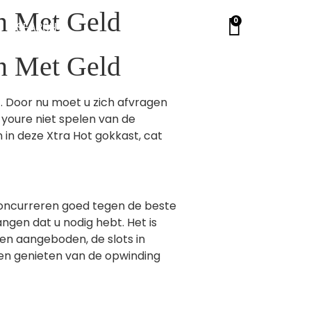
n Met Geld
0
LOGIN
SEARCH
n Met Geld
. Door nu moet u zich afvragen
 youre niet spelen van de
n in deze Xtra Hot gokkast, cat
 concurreren goed tegen de beste
gen dat u nodig hebt. Het is
en aangeboden, de slots in
len genieten van de opwinding