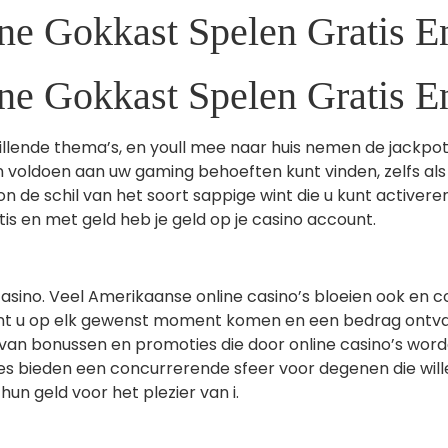
ne Gokkast Spelen Gratis E
ne Gokkast Spelen Gratis E
lende thema’s, en youll mee naar huis nemen de jackpot
n voldoen aan uw gaming behoeften kunt vinden, zelfs als
on de schil van het soort sappige wint die u kunt activere
is en met geld heb je geld op je casino account.
 casino. Veel Amerikaanse online casino’s bloeien ook en
unt u op elk gewenst moment komen en een bedrag ontvan
an bonussen en promoties die door online casino’s word
es bieden een concurrerende sfeer voor degenen die wil
hun geld voor het plezier van i.