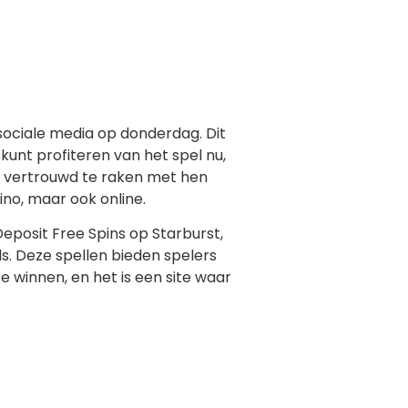
 sociale media op donderdag. Dit
unt profiteren van het spel nu,
ze vertrouwd te raken met hen
ino, maar ook online.
posit Free Spins op Starburst,
s. Deze spellen bieden spelers
 winnen, en het is een site waar