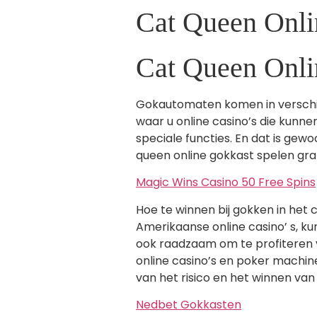
Cat Queen Onli
Cat Queen Onli
Gokautomaten komen in verschil
waar u online casino’s die kunne
speciale functies. En dat is gewo
queen online gokkast spelen grat
Magic Wins Casino 50 Free Spins
Hoe te winnen bij gokken in het
Amerikaanse online casino’ s, k
ook raadzaam om te profiteren v
online casino’s en poker machin
van het risico en het winnen van 
Nedbet Gokkasten