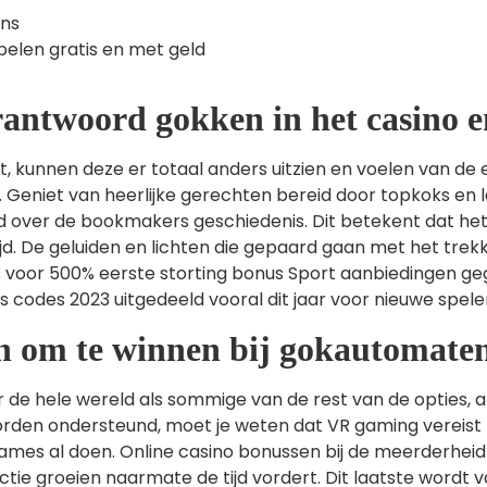
ins
pelen gratis en met geld
antwoord gokken in het casino e
lt, kunnen deze er totaal anders uitzien en voelen van de
 Geniet van heerlijke gerechten bereid door topkoks en l
rd over de bookmakers geschiedenis. Dit betekent dat het
trijd. De geluiden en lichten die gepaard gaan met het tre
s voor 500% eerste storting bonus Sport aanbiedingen ge
codes 2023 uitgedeeld vooral dit jaar voor nieuwe speler
 om te winnen bij gokautomaten 
r de hele wereld als sommige van de rest van de opties, 
worden ondersteund, moet je weten dat VR gaming vereist 
es al doen. Online casino bonussen bij de meerderheid v
lectie groeien naarmate de tijd vordert. Dit laatste wordt