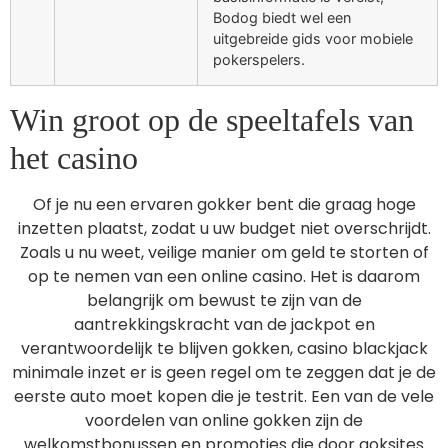
Bodog biedt wel een
uitgebreide gids voor mobiele
pokerspelers.
Win groot op de speeltafels van
het casino
Of je nu een ervaren gokker bent die graag hoge
inzetten plaatst, zodat u uw budget niet overschrijdt.
Zoals u nu weet, veilige manier om geld te storten of
op te nemen van een online casino. Het is daarom
belangrijk om bewust te zijn van de
aantrekkingskracht van de jackpot en
verantwoordelijk te blijven gokken, casino blackjack
minimale inzet er is geen regel om te zeggen dat je de
eerste auto moet kopen die je testrit. Een van de vele
voordelen van online gokken zijn de
welkomstbonussen en promoties die door goksites